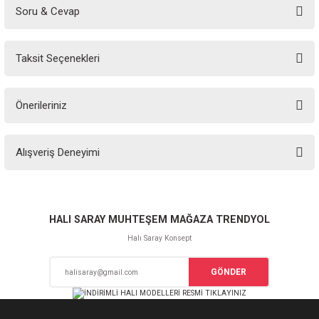
Soru & Cevap
Bu ürüne ilk yorumu siz yapın!
Taksit Seçenekleri
Yorum Yaz
Ürün hakkında henüz soru sorulmamış.
Önerileriniz
Soru Sor
Bu ürünün fiyat bilgisi, resim, ürün açıklamalarında ve diğer konularda
Alışveriş Deneyimi
yetersiz gördüğünüz noktaları öneri formunu kullanarak tarafımıza
iletebilirsiniz.
Görüş ve önerileriniz için teşekkür ederiz.
Sitemize ilk yorumu siz yapın!
Ürün resmi kalitesiz, bozuk veya görüntülenemiyor.
HALI SARAY MUHTEŞEM MAĞAZA TRENDYOL
Ürün açıklamasında eksik bilgiler bulunuyor.
Halı Saray Konsept
Deneyimini Paylaş
Ürün bilgilerinde hatalar bulunuyor.
GÖNDER
Ürün fiyatı diğer sitelerden daha pahalı.
Bu ürüne benzer farklı alternatifler olmalı.