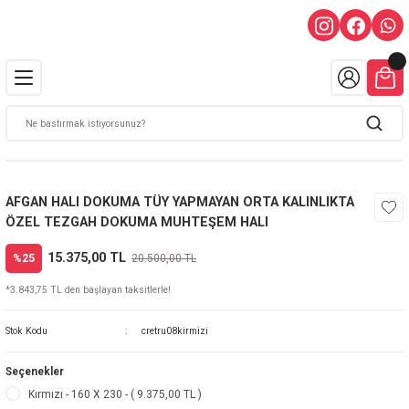
AFGAN HALI DOKUMA TÜY YAPMAYAN ORTA KALINLIKTA
ÖZEL TEZGAH DOKUMA MUHTEŞEM HALI
15.375,00 TL
%25
20.500,00 TL
*3.843,75 TL den başlayan taksitlerle!
Stok Kodu
cretru08kirmizi
Seçenekler
Kırmızı - 160 X 230 - ( 9.375,00 TL )