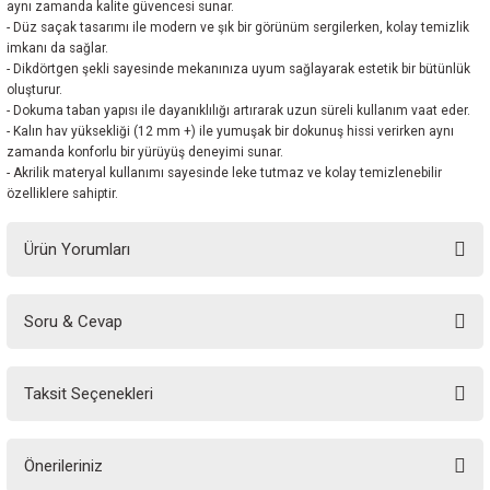
aynı zamanda kalite güvencesi sunar.
- Düz saçak tasarımı ile modern ve şık bir görünüm sergilerken, kolay temizlik
imkanı da sağlar.
- Dikdörtgen şekli sayesinde mekanınıza uyum sağlayarak estetik bir bütünlük
oluşturur.
- Dokuma taban yapısı ile dayanıklılığı artırarak uzun süreli kullanım vaat eder.
- Kalın hav yüksekliği (12 mm +) ile yumuşak bir dokunuş hissi verirken aynı
zamanda konforlu bir yürüyüş deneyimi sunar.
- Akrilik materyal kullanımı sayesinde leke tutmaz ve kolay temizlenebilir
özelliklere sahiptir.
Ürün Yorumları
Soru & Cevap
Bu ürüne ilk yorumu siz yapın!
Taksit Seçenekleri
Yorum Yaz
Ürün hakkında henüz soru sorulmamış.
Önerileriniz
Soru Sor