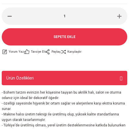
SEPETE EKLE
Yorum Yaz
Tavsiye Et
Paylaş
Karşılaştır
Ürün Özellikleri
- Bohem tarzını evinizin her köşesine taşıyan bu akrilik halı, salon ve oturma
odanız için ideal bir dekoratif öğedir.
- özelliği sayesinde hijyenik bir ortam sağlar ve alerjenlere karşı ekstra koruma
sunar.
- Makine halısı üretim tekniği ile üretilmiş olup, yüksek kalite standartlarına
uygun olarak tasarlanmıştır.
- Türkiye'de üretilmiş olması, yerel üretim desteklenmesine katkıda bulunurken