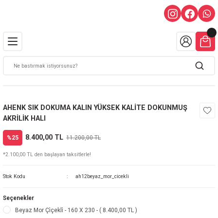
AHENK SIK DOKUMA KALIN YÜKSEK KALİTE DOKUNMUŞ
AKRİLİK HALI
8.400,00 TL
%25
11.200,00 TL
*2.100,00 TL den başlayan taksitlerle!
Stok Kodu
ah12beyaz_mor_cicekli
Seçenekler
Beyaz Mor Çi̇çekli̇ - 160 X 230 - ( 8.400,00 TL )