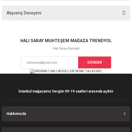
Bu ürünün fiyat bilgisi, resim, ürün açıklamalarında ve diğer konularda
Alışveriş Deneyimi
yetersiz gördüğünüz noktaları öneri formunu kullanarak tarafımıza
iletebilirsiniz.
Görüş ve önerileriniz için teşekkür ederiz.
Sitemize ilk yorumu siz yapın!
Ürün resmi kalitesiz, bozuk veya görüntülenemiyor.
HALI SARAY MUHTEŞEM MAĞAZA TRENDYOL
Ürün açıklamasında eksik bilgiler bulunuyor.
Halı Saray Konsept
Deneyimini Paylaş
Ürün bilgilerinde hatalar bulunuyor.
GÖNDER
Ürün fiyatı diğer sitelerden daha pahalı.
Bu ürüne benzer farklı alternatifler olmalı.
İstanbul mağazamız hergün 09-19 saatleri arasında açıktır
Gönder
Hakkımızda