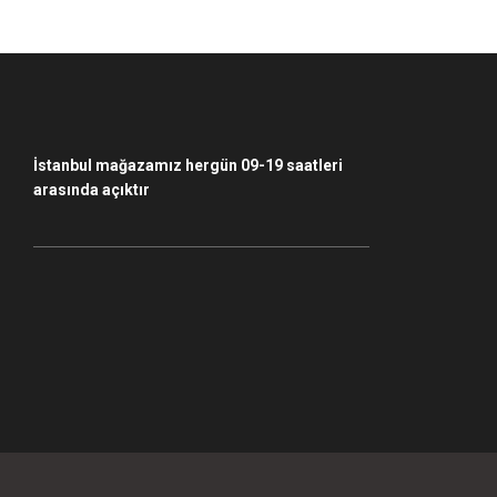
Bu ürüne benzer farklı alternatifler olmalı.
İstanbul mağazamız hergün 09-19 saatleri
arasında açıktır