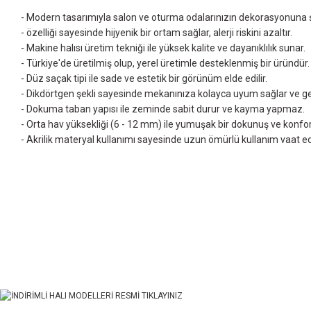
- Modern tasarımıyla salon ve oturma odalarınızın dekorasyonuna şı
- özelliği sayesinde hijyenik bir ortam sağlar, alerji riskini azaltır.
- Makine halısı üretim tekniği ile yüksek kalite ve dayanıklılık sunar.
- Türkiye'de üretilmiş olup, yerel üretimle desteklenmiş bir üründür.
- Düz saçak tipi ile sade ve estetik bir görünüm elde edilir.
- Dikdörtgen şekli sayesinde mekanınıza kolayca uyum sağlar ve geni
- Dokuma taban yapısı ile zeminde sabit durur ve kayma yapmaz.
- Orta hav yüksekliği (6 - 12 mm) ile yumuşak bir dokunuş ve konfor
- Akrilik materyal kullanımı sayesinde uzun ömürlü kullanım vaat ede
Bu ürünün fiyat bilgisi, resim, ürün açıklamalarında ve diğer konularda yet
Görüş ve önerileriniz için teşekkür ederiz.
Ürün resmi kalitesiz, bozuk veya görüntülenemiyor.
Ürün açıklamasında eksik bilgiler bulunuyor.
Ürün bilgilerinde hatalar bulunuyor.
Ürün fiyatı diğer sitelerden daha pahalı.