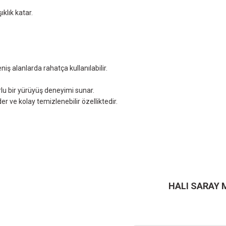
klık katar.
ş alanlarda rahatça kullanılabilir.
lu bir yürüyüş deneyimi sunar.
r ve kolay temizlenebilir özelliktedir.
ersiz gördüğünüz noktaları öneri formunu kullanarak tarafımıza iletebilirsiniz.
Ürün hakkında henüz soru sorulmamış.
Bu ürüne ilk yorumu siz yapın!
Sitemize ilk yorumu siz yapın!
Deneyimini Paylaş
Yorum Yaz
Soru Sor
HALI SARAY