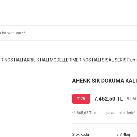
RİNOS HALI AKRİLİK HALI MODELLERİ
MERİNOS HALI SİSAL SERİSİ
Tüm 
AHENK SIK DOKUMA KALI
7.462,50 TL
%25
9.95
*1.865,63 TL den başlayan taksitlerle!
Stok Kodu
ah14bej