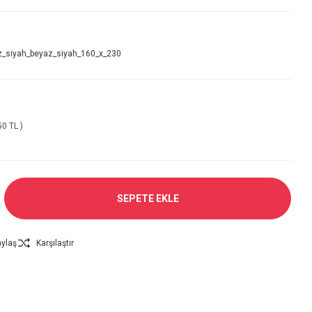
z_siyah_beyaz_siyah_160_x_230
50 TL )
SEPETE EKLE
ylaş
Karşılaştır