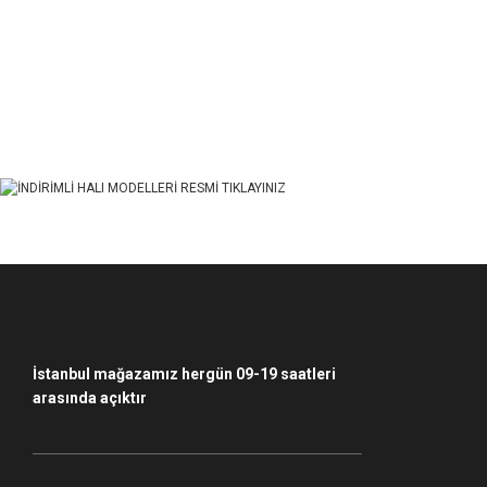
Bu ürünün fiyat bilgisi, resim, ürün açıklamalarında ve diğer konularda yet
Görüş ve önerileriniz için teşekkür ederiz.
Ürün resmi kalitesiz, bozuk veya görüntülenemiyor.
Ürün açıklamasında eksik bilgiler bulunuyor.
Ürün bilgilerinde hatalar bulunuyor.
Ürün fiyatı diğer sitelerden daha pahalı.
Bu ürüne benzer farklı alternatifler olmalı.
İstanbul mağazamız hergün 09-19 saatleri
arasında açıktır