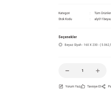
Kategori
Tüm Ürünler
Stok Kodu
aly011beya
Seçenekler
Beyaz Si̇yah - 160 X 230 - ( 5.062,
Yorum Yaz
Tavsiye Et
Pa