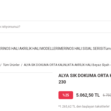
RİNOS HALI AKRİLİK HALI MODELLERİ
MERİNOS HALI SİSAL SERİSİ
Tüm 
Tüm Ürünler
ALYA SIK DOKUMA ORTA KALINLIKTA AKRİLİK HALI Beyaz Si̇yah -
ALYA SIK DOKUMA ORTA KA
230
5.062,50 TL
%25
6.75
*1.265,62 TL den başlayan taksitlerle!