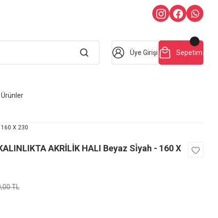
Üye Girişi
Sepetim
Ürünler
 160 X 230
LINLIKTA AKRİLİK HALI Beyaz Si̇yah - 160 X
0,00 TL