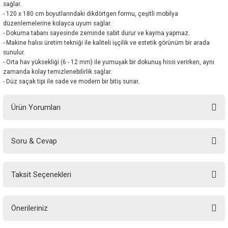
sağlar.
- 120 x 180 cm boyutlarındaki dikdörtgen formu, çeşitli mobilya
düzenlemelerine kolayca uyum sağlar.
- Dokuma tabanı sayesinde zeminde sabit durur ve kayma yapmaz.
- Makine halısı üretim tekniği ile kaliteli işçilik ve estetik görünüm bir arada
sunulur.
- Orta hav yüksekliği (6 - 12 mm) ile yumuşak bir dokunuş hissi verirken, aynı
zamanda kolay temizlenebilirlik sağlar.
- Düz saçak tipi ile sade ve modern bir bitiş sunar.
Ürün Yorumları
Soru & Cevap
Bu ürüne ilk yorumu siz yapın!
Taksit Seçenekleri
Yorum Yaz
Ürün hakkında henüz soru sorulmamış.
Önerileriniz
Soru Sor