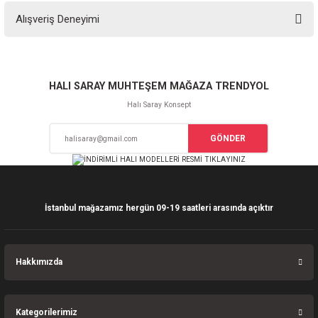
Bu ürünün fiyat bilgisi, resim, ürün açıklamalarında ve diğer konularda
Alışveriş Deneyimi
yetersiz gördüğünüz noktaları öneri formunu kullanarak tarafımıza
iletebilirsiniz.
Görüş ve önerileriniz için teşekkür ederiz.
Sitemize ilk yorumu siz yapın!
Ürün resmi kalitesiz, bozuk veya görüntülenemiyor.
HALI SARAY MUHTEŞEM MAĞAZA TRENDYOL
Ürün açıklamasında eksik bilgiler bulunuyor.
Halı Saray Konsept
Deneyimini Paylaş
Ürün bilgilerinde hatalar bulunuyor.
GÖNDER
Ürün fiyatı diğer sitelerden daha pahalı.
Bu ürüne benzer farklı alternatifler olmalı.
İstanbul mağazamız hergün 09-19 saatleri arasında açıktır
Gönder
Hakkımızda
Kategorilerimiz