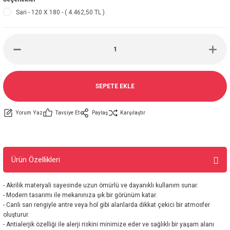
Sari - 120 X 180 - ( 4.462,50 TL )
SEPETE EKLE
Yorum Yaz
Tavsiye Et
Paylaş
Karşılaştır
Ürün Özellikleri
- Akrilik materyali sayesinde uzun ömürlü ve dayanıklı kullanım sunar.
- Modern tasarımı ile mekanınıza şık bir görünüm katar.
- Canlı sarı rengiyle antre veya hol gibi alanlarda dikkat çekici bir atmosfer
oluşturur.
- Antialerjik özelliği ile alerji riskini minimize eder ve sağlıklı bir yaşam alanı