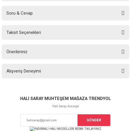
Soru & Cevap
Bu ürüne ilk yorumu siz yapın!
Taksit Seçenekleri
Yorum Yaz
Ürün hakkında henüz soru sorulmamış.
Önerileriniz
Soru Sor
Bu ürünün fiyat bilgisi, resim, ürün açıklamalarında ve diğer konularda
Alışveriş Deneyimi
yetersiz gördüğünüz noktaları öneri formunu kullanarak tarafımıza
iletebilirsiniz.
Görüş ve önerileriniz için teşekkür ederiz.
Sitemize ilk yorumu siz yapın!
Ürün resmi kalitesiz, bozuk veya görüntülenemiyor.
HALI SARAY MUHTEŞEM MAĞAZA TRENDYOL
Ürün açıklamasında eksik bilgiler bulunuyor.
Halı Saray Konsept
Deneyimini Paylaş
Ürün bilgilerinde hatalar bulunuyor.
GÖNDER
Ürün fiyatı diğer sitelerden daha pahalı.