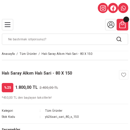
Anasayfa
Tüm Ürünler
Halı Saray Alkım Halı Sari - 80 X 150
Halı Saray Alkım Halı Sari - 80 X 150
1.800,00 TL
%25
2.400,00 TL
*450,00 TL den başlayan taksitlerle!
Kategori
Tüm Ürünler
Stok Kodu
yb26sari_sari_80_x_150
Seçenekler