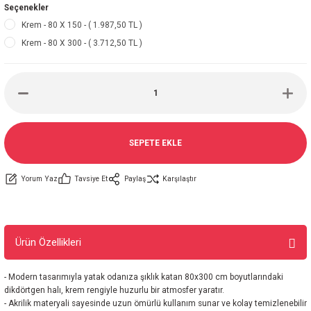
Seçenekler
Krem - 80 X 150 - ( 1.987,50 TL )
Krem - 80 X 300 - ( 3.712,50 TL )
SEPETE EKLE
Yorum Yaz
Tavsiye Et
Paylaş
Karşılaştır
Ürün Özellikleri
- Modern tasarımıyla yatak odanıza şıklık katan 80x300 cm boyutlarındaki
dikdörtgen halı, krem rengiyle huzurlu bir atmosfer yaratır.
- Akrilik materyali sayesinde uzun ömürlü kullanım sunar ve kolay temizlenebilir