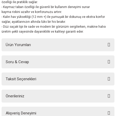
özelliği ile pratiklik sağlar.
- Kaymaz taban özelliği ile güvenli bir kullanım deneyimi sunar
kayma riskini azaltır ve konforunuzu artırır.
- Kalın hav yüksekliği (12 mm +) ile yumuşak bir dokunuş ve ekstra konfor
sağlar, ayaklarınızın altında lüks bir his bırakır.
- Düz saçak tipi ile sade ve modern bir görünüm sergilerken, makine halısı
üretim şekli sayesinde dayanıklılık ve kaliteyi garanti eder.
Ürün Yorumları
Soru & Cevap
Bu ürüne ilk yorumu siz yapın!
Taksit Seçenekleri
Yorum Yaz
Ürün hakkında henüz soru sorulmamış.
Önerileriniz
Soru Sor
Bu ürünün fiyat bilgisi, resim, ürün açıklamalarında ve diğer konularda
Alışveriş Deneyimi
yetersiz gördüğünüz noktaları öneri formunu kullanarak tarafımıza