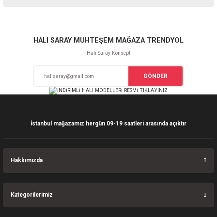
iletebilirsiniz.
Görüş ve önerileriniz için teşekkür ederiz.
Sitemize ilk yorumu siz yapın!
Ürün resmi kalitesiz, bozuk veya görüntülenemiyor.
HALI SARAY MUHTEŞEM MAĞAZA TRENDYOL
Ürün açıklamasında eksik bilgiler bulunuyor.
Halı Saray Konsept
Deneyimini Paylaş
Ürün bilgilerinde hatalar bulunuyor.
GÖNDER
Ürün fiyatı diğer sitelerden daha pahalı.
Bu ürüne benzer farklı alternatifler olmalı.
İstanbul mağazamız hergün 09-19 saatleri arasında açıktır
Gönder
Hakkımızda
Kategorilerimiz