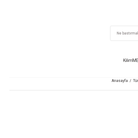
Kilim
ME
Anasayfa
Tü