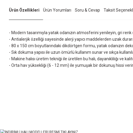
Ürün Özellikleri
Ürün Yorumları
Soru & Cevap
Taksit Seçenekl
- Modern tasarımıyla yatak odanızın atmosferini yenileyin, gri renk s
- Antialerjik özelliği sayesinde alerji yapıcı maddelerden uzak durara
- 80 x 150 cm boyutlarındaki dikdörtgen formu, yatak odanızın de
- Sık dokuma yapısı ile uzun ömürlü kullanım sunar ve sıkça kullanı
- Makine halısı üretim tekniği ile üretilen bu halı, dayanıklılığı ve kali
- Orta hav yüksekliği (6 - 12 mm) ile yumuşak bir dokunuş hissi veri
Bu ürünün fiyat bilgisi, resim, ürün açıklamalarında ve diğer konularda yet
Görüş ve önerileriniz için teşekkür ederiz.
Ürün resmi kalitesiz, bozuk veya görüntülenemiyor.
Ürün açıklamasında eksik bilgiler bulunuyor.
Ürün bilgilerinde hatalar bulunuyor.
Ürün fiyatı diğer sitelerden daha pahalı.