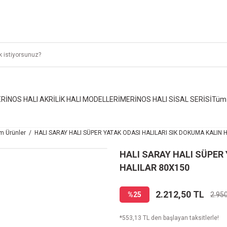
RİNOS HALI AKRİLİK HALI MODELLERİ
MERİNOS HALI SİSAL SERİSİ
Tüm 
m Ürünler
HALI SARAY HALI SÜPER YATAK ODASI HALILARI SIK DOKUMA KALIN 
HALI SARAY HALI SÜPER
HALILAR 80X150
2.212,50 TL
%25
2.95
*553,13 TL den başlayan taksitlerle!