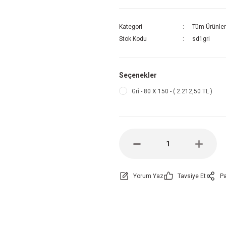
Kategori
Tüm Ürünler
Stok Kodu
sd1gri
Seçenekler
Gri̇ - 80 X 150 - ( 2.212,50 TL )
Yorum Yaz
Tavsiye Et
Pa