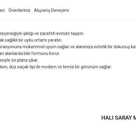
eri
Önerileriniz
Alışveriş Deneyimi
eçeneğiyle şıklığı ve zarafeti evinize taşıyın.
k sağlıklı bir uyku ortamı yaratın.
korasyonuna mükemmel uyum sağlar ve alanınıza estetik bir dokunuş kat
lan alanlarda bile formunu korur.
tesiyle ön plana çıkar.
rken, düz saçak tipi ile modern ve temiz bir görünüm sağlar.
ersiz gördüğünüz noktaları öneri formunu kullanarak tarafımıza iletebilirsiniz.
Ürün hakkında henüz soru sorulmamış.
Bu ürüne ilk yorumu siz yapın!
Sitemize ilk yorumu siz yapın!
Deneyimini Paylaş
Yorum Yaz
Soru Sor
HALI SARAY