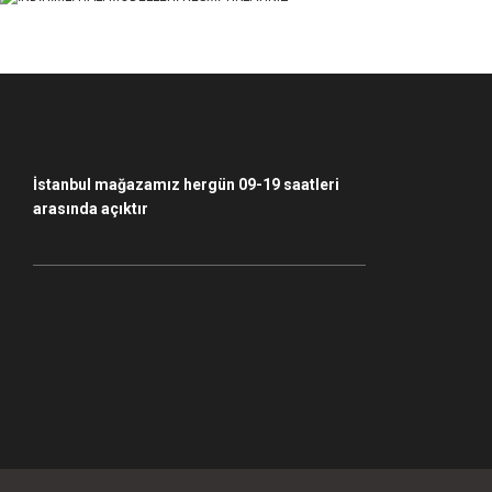
Bu ürüne benzer farklı alternatifler olmalı.
İstanbul mağazamız hergün 09-19 saatleri
arasında açıktır