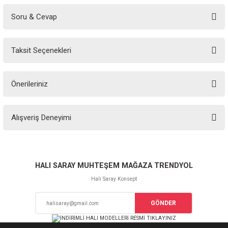
Soru & Cevap
Bu ürüne ilk yorumu siz yapın!
Taksit Seçenekleri
Yorum Yaz
Ürün hakkında henüz soru sorulmamış.
Önerileriniz
Soru Sor
Bu ürünün fiyat bilgisi, resim, ürün açıklamalarında ve diğer konularda
Alışveriş Deneyimi
yetersiz gördüğünüz noktaları öneri formunu kullanarak tarafımıza
iletebilirsiniz.
Görüş ve önerileriniz için teşekkür ederiz.
Sitemize ilk yorumu siz yapın!
Ürün resmi kalitesiz, bozuk veya görüntülenemiyor.
HALI SARAY MUHTEŞEM MAĞAZA TRENDYOL
Ürün açıklamasında eksik bilgiler bulunuyor.
Halı Saray Konsept
Deneyimini Paylaş
Ürün bilgilerinde hatalar bulunuyor.
GÖNDER
Ürün fiyatı diğer sitelerden daha pahalı.
Bu ürüne benzer farklı alternatifler olmalı.