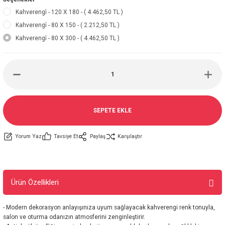
Kahverengi̇ - 120 X 180 - ( 4.462,50 TL )
Kahverengi̇ - 80 X 150 - ( 2.212,50 TL )
Kahverengi̇ - 80 X 300 - ( 4.462,50 TL )
SEPETE EKLE
Yorum Yaz
Tavsiye Et
Paylaş
Karşılaştır
Ürün Özellikleri
- Modern dekorasyon anlayışınıza uyum sağlayacak kahverengi renk tonuyla,
salon ve oturma odanızın atmosferini zenginleştirir.