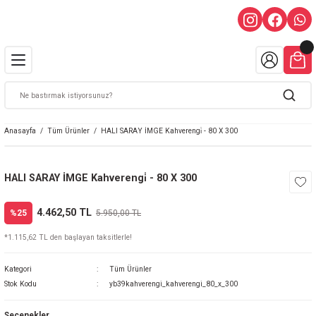
Anasayfa
Tüm Ürünler
HALI SARAY İMGE Kahverengi̇ - 80 X 300
HALI SARAY İMGE Kahverengi̇ - 80 X 300
4.462,50 TL
%25
5.950,00 TL
*1.115,62 TL den başlayan taksitlerle!
Kategori
Tüm Ürünler
Stok Kodu
yb39kahverengi_kahverengi_80_x_300
Seçenekler