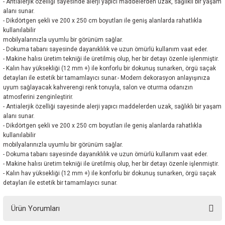
- Antialerjik özelliği sayesinde alerji yapıcı maddelerden uzak, sağlıklı bir yaşam
alanı sunar.
- Dikdörtgen şekli ve 200 x 250 cm boyutları ile geniş alanlarda rahatlıkla
kullanılabilir
mobilyalarınızla uyumlu bir görünüm sağlar.
- Dokuma tabanı sayesinde dayanıklılık ve uzun ömürlü kullanım vaat eder.
- Makine halısı üretim tekniği ile üretilmiş olup, her bir detayı özenle işlenmiştir.
- Kalın hav yüksekliği (12 mm +) ile konforlu bir dokunuş sunarken, örgü saçak
detayları ile estetik bir tamamlayıcı sunar.- Modern dekorasyon anlayışınıza
uyum sağlayacak kahverengi renk tonuyla, salon ve oturma odanızın
atmosferini zenginleştirir.
- Antialerjik özelliği sayesinde alerji yapıcı maddelerden uzak, sağlıklı bir yaşam
alanı sunar.
- Dikdörtgen şekli ve 200 x 250 cm boyutları ile geniş alanlarda rahatlıkla
kullanılabilir
mobilyalarınızla uyumlu bir görünüm sağlar.
- Dokuma tabanı sayesinde dayanıklılık ve uzun ömürlü kullanım vaat eder.
- Makine halısı üretim tekniği ile üretilmiş olup, her bir detayı özenle işlenmiştir.
- Kalın hav yüksekliği (12 mm +) ile konforlu bir dokunuş sunarken, örgü saçak
detayları ile estetik bir tamamlayıcı sunar.
Ürün Yorumları