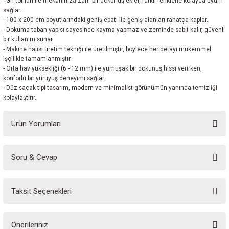
- Gri tonları ile mekanınıza zarif bir dokunuş ekler, farklı renklerle kolayca uyum
sağlar.
- 100 x 200 cm boyutlarındaki geniş ebatı ile geniş alanları rahatça kaplar.
- Dokuma taban yapısı sayesinde kayma yapmaz ve zeminde sabit kalır, güvenli
bir kullanım sunar.
- Makine halısı üretim tekniği ile üretilmiştir, böylece her detayı mükemmel
işçilikle tamamlanmıştır.
- Orta hav yüksekliği (6 - 12 mm) ile yumuşak bir dokunuş hissi verirken,
konforlu bir yürüyüş deneyimi sağlar.
- Düz saçak tipi tasarım, modern ve minimalist görünümün yanında temizliği
kolaylaştırır.
Ürün Yorumları
Soru & Cevap
Bu ürüne ilk yorumu siz yapın!
Taksit Seçenekleri
Yorum Yaz
Ürün hakkında henüz soru sorulmamış.
Önerileriniz