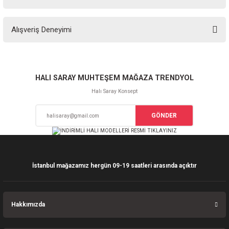
Soru Sor
Bu ürünün fiyat bilgisi, resim, ürün açıklamalarında ve diğer konularda
Alışveriş Deneyimi
yetersiz gördüğünüz noktaları öneri formunu kullanarak tarafımıza
iletebilirsiniz.
Görüş ve önerileriniz için teşekkür ederiz.
Sitemize ilk yorumu siz yapın!
Ürün resmi kalitesiz, bozuk veya görüntülenemiyor.
HALI SARAY MUHTEŞEM MAĞAZA TRENDYOL
Ürün açıklamasında eksik bilgiler bulunuyor.
Halı Saray Konsept
Deneyimini Paylaş
Ürün bilgilerinde hatalar bulunuyor.
GÖNDER
Ürün fiyatı diğer sitelerden daha pahalı.
Bu ürüne benzer farklı alternatifler olmalı.
İstanbul mağazamız hergün 09-19 saatleri arasında açıktır
Gönder
Hakkımızda