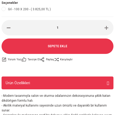
Seçenekler
Gri̇ - 100 X 200 - ( 3.825,00 TL )
SEPETE EKLE
Yorum Yaz
Tavsiye Et
Paylaş
Karşılaştır
Ürün Özellikleri
- Modern tasarımıyla salon ve oturma odalarınızın dekorasyonuna şıklık katan
dikdörtgen formlu halı.
- Akrilik materyal kullanımı sayesinde uzun ömürlü ve dayanıklı bir kullanım
sunar.