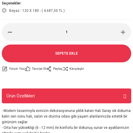
Seçenekler
Beyaz - 120 X 180 - ( 4.687,50 TL )
SEPETE EKLE
Yorum Yaz
Tavsiye Et
Paylaş
Karşılaştır
Ürün Özellikleri
- Modern tasarımıyla evinizin dekorasyonuna şıklık katan Halı Saray sık dokuma
kalın seri sonu halı, salon ve oturma odası gibi yaşam alanlarınızda estetik bir
görünüm sağlar
- Orta hav yüksekliği (6 - 12 mm) ile konforlu bir dokunuş sunar ve ayaklarınızın