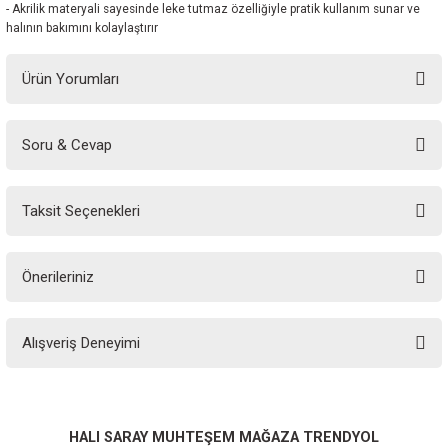
- Akrilik materyali sayesinde leke tutmaz özelliğiyle pratik kullanım sunar ve
halının bakımını kolaylaştırır
Ürün Yorumları
Soru & Cevap
Bu ürüne ilk yorumu siz yapın!
Taksit Seçenekleri
Yorum Yaz
Ürün hakkında henüz soru sorulmamış.
Önerileriniz
Soru Sor
Bu ürünün fiyat bilgisi, resim, ürün açıklamalarında ve diğer konularda
Alışveriş Deneyimi
yetersiz gördüğünüz noktaları öneri formunu kullanarak tarafımıza
iletebilirsiniz.
Görüş ve önerileriniz için teşekkür ederiz.
Sitemize ilk yorumu siz yapın!
Ürün resmi kalitesiz, bozuk veya görüntülenemiyor.
HALI SARAY MUHTEŞEM MAĞAZA TRENDYOL