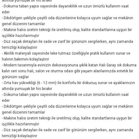
altında yumuşak bir his bırakır
- Dokuma taban yapısı sayesinde dayanıklılık ve uzun ömürlü kullanım vaat
eder
- Dikdörtgen şekliyle çeşitli oda düzenlerine kolayca uyum sağlar ve mekânın
genel düzenini tamamlar
- Makine halısı üretim tekniği ile üretilmiş olup, kalite standartlarına uygun bir
işçilikle hazırlanmıştır
- Düz saçak detayları ile sade ve zarif bir görünüm sergilerken, aynı zamanda
temizliği kolaylaştırır
- Akrilik materyali sayesinde leke tutmaz özelliğiyle pratik kullanım sunar ve
halının bakımını kolaylaştırır
- Modern tasarımıyla evinizin dekorasyonuna şıklık katan Halı Saray sık dokuma
kalın seri sonu halı, salon ve oturma odası gibi yaşam alanlarınızda estetik bir
görünüm sağlar
- Orta hav yüksekliği (6 - 12 mm) ile konforlu bir dokunuş sunar ve ayaklarınızın
altında yumuşak bir his bırakır
- Dokuma taban yapısı sayesinde dayanıklılık ve uzun ömürlü kullanım vaat
eder
- Dikdörtgen şekliyle çeşitli oda düzenlerine kolayca uyum sağlar ve mekânın
genel düzenini tamamlar
- Makine halısı üretim tekniği ile üretilmiş olup, kalite standartlarına uygun bir
işçilikle hazırlanmıştır
- Düz saçak detayları ile sade ve zarif bir görünüm sergilerken, aynı zamanda
temizliği kolaylaştırır