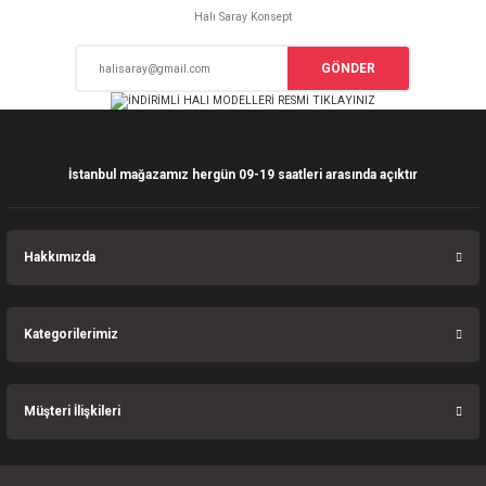
Ürün açıklamasında eksik bilgiler bulunuyor.
Halı Saray Konsept
Deneyimini Paylaş
Ürün bilgilerinde hatalar bulunuyor.
GÖNDER
Ürün fiyatı diğer sitelerden daha pahalı.
Bu ürüne benzer farklı alternatifler olmalı.
İstanbul mağazamız hergün 09-19 saatleri arasında açıktır
Gönder
Hakkımızda
Kategorilerimiz
Müşteri İlişkileri