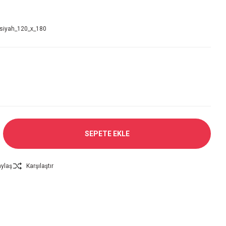
_siyah_120_x_180
SEPETE EKLE
ylaş
Karşılaştır