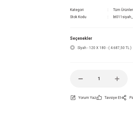
Kategori
Tüm Ürünler
Stok Kodu
bt011siyah
Seçenekler
Si̇yah - 120 X 180 - ( 4.687,50 TL )
Yorum Yaz
Tavsiye Et
Pa