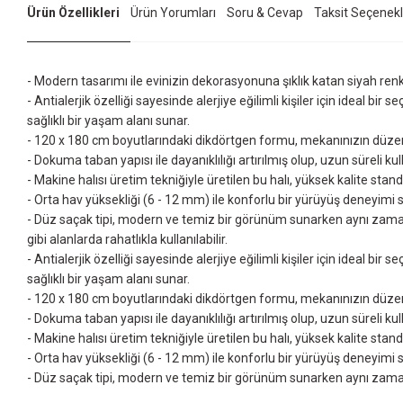
Ürün Özellikleri
Ürün Yorumları
Soru & Cevap
Taksit Seçenekl
- Modern tasarımı ile evinizin dekorasyonuna şıklık katan siyah renkli 
- Antialerjik özelliği sayesinde alerjiye eğilimli kişiler için ideal bir s
sağlıklı bir yaşam alanı sunar.
- 120 x 180 cm boyutlarındaki dikdörtgen formu, mekanınızın düzen
- Dokuma taban yapısı ile dayanıklılığı artırılmış olup, uzun süreli kul
- Makine halısı üretim tekniğiyle üretilen bu halı, yüksek kalite stan
- Orta hav yüksekliği (6 - 12 mm) ile konforlu bir yürüyüş deneyimi
- Düz saçak tipi, modern ve temiz bir görünüm sunarken aynı zamanda
gibi alanlarda rahatlıkla kullanılabilir.
- Antialerjik özelliği sayesinde alerjiye eğilimli kişiler için ideal bir s
sağlıklı bir yaşam alanı sunar.
- 120 x 180 cm boyutlarındaki dikdörtgen formu, mekanınızın düzen
- Dokuma taban yapısı ile dayanıklılığı artırılmış olup, uzun süreli kul
- Makine halısı üretim tekniğiyle üretilen bu halı, yüksek kalite stan
- Orta hav yüksekliği (6 - 12 mm) ile konforlu bir yürüyüş deneyimi
- Düz saçak tipi, modern ve temiz bir görünüm sunarken aynı zaman