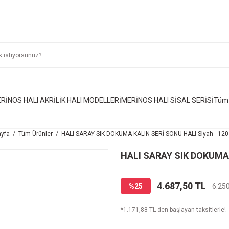
RİNOS HALI AKRİLİK HALI MODELLERİ
MERİNOS HALI SİSAL SERİSİ
Tüm 
yfa
Tüm Ürünler
HALI SARAY SIK DOKUMA KALIN SERİ SONU HALI Si̇yah - 120
HALI SARAY SIK DOKUMA K
4.687,50 TL
%25
6.25
*1.171,88 TL den başlayan taksitlerle!