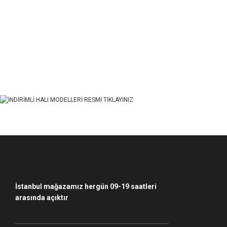
Bu ürünün fiyat bilgisi, resim, ürün açıklamalarında ve diğer konularda yet
Görüş ve önerileriniz için teşekkür ederiz.
Ürün resmi kalitesiz, bozuk veya görüntülenemiyor.
Ürün açıklamasında eksik bilgiler bulunuyor.
Ürün bilgilerinde hatalar bulunuyor.
Ürün fiyatı diğer sitelerden daha pahalı.
Bu ürüne benzer farklı alternatifler olmalı.
İstanbul mağazamız hergün 09-19 saatleri
arasında açıktır