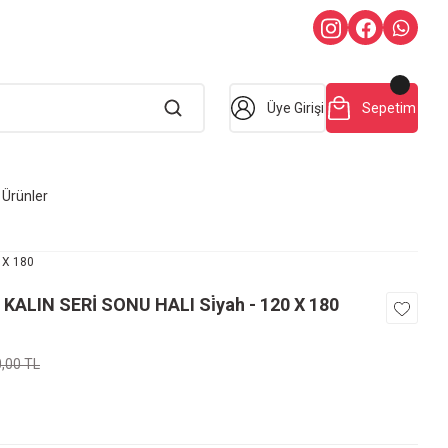
Üye Girişi
Sepetim
Ürünler
 X 180
ALIN SERİ SONU HALI Si̇yah - 120 X 180
0,00 TL