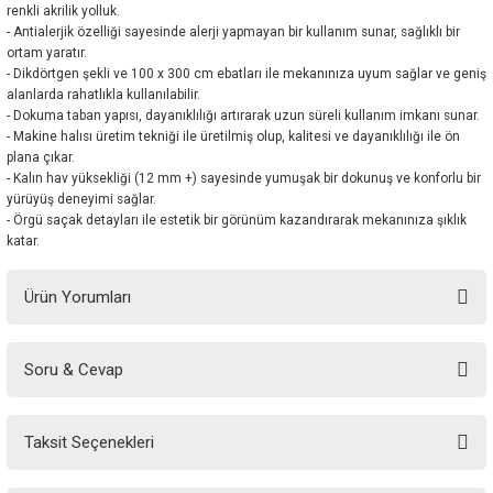
renkli akrilik yolluk.
- Antialerjik özelliği sayesinde alerji yapmayan bir kullanım sunar, sağlıklı bir
ortam yaratır.
- Dikdörtgen şekli ve 100 x 300 cm ebatları ile mekanınıza uyum sağlar ve geniş
alanlarda rahatlıkla kullanılabilir.
- Dokuma taban yapısı, dayanıklılığı artırarak uzun süreli kullanım imkanı sunar.
- Makine halısı üretim tekniği ile üretilmiş olup, kalitesi ve dayanıklılığı ile ön
plana çıkar.
- Kalın hav yüksekliği (12 mm +) sayesinde yumuşak bir dokunuş ve konforlu bir
yürüyüş deneyimi sağlar.
- Örgü saçak detayları ile estetik bir görünüm kazandırarak mekanınıza şıklık
katar.
Ürün Yorumları
Soru & Cevap
Bu ürüne ilk yorumu siz yapın!
Taksit Seçenekleri
Yorum Yaz
Ürün hakkında henüz soru sorulmamış.