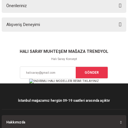
Önerileriniz
Soru Sor
Bu ürünün fiyat bilgisi, resim, ürün açıklamalarında ve diğer konularda
Alışveriş Deneyimi
yetersiz gördüğünüz noktaları öneri formunu kullanarak tarafımıza
iletebilirsiniz.
Görüş ve önerileriniz için teşekkür ederiz.
Sitemize ilk yorumu siz yapın!
Ürün resmi kalitesiz, bozuk veya görüntülenemiyor.
HALI SARAY MUHTEŞEM MAĞAZA TRENDYOL
Ürün açıklamasında eksik bilgiler bulunuyor.
Halı Saray Konsept
Deneyimini Paylaş
Ürün bilgilerinde hatalar bulunuyor.
GÖNDER
Ürün fiyatı diğer sitelerden daha pahalı.
Bu ürüne benzer farklı alternatifler olmalı.
İstanbul mağazamız hergün 09-19 saatleri arasında açıktır
Gönder
Hakkımızda