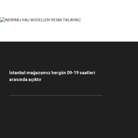
Ürün açıklamasında eksik bilgiler bulunuyor.
Ürün bilgilerinde hatalar bulunuyor.
Ürün fiyatı diğer sitelerden daha pahalı.
Bu ürüne benzer farklı alternatifler olmalı.
İstanbul mağazamız hergün 09-19 saatleri
arasında açıktır