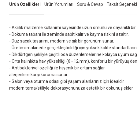
Ürün Özellikleri
Ürün Yorumları
Soru & Cevap
Taksit Seçenekl
- Akrilik malzeme kullanımı sayesinde uzun ömürlü ve dayanıklı bir y
- Dokuma tabanı ile zeminde sabit kalır ve kayma riskini azaltır.
- Düz saçak tasarımı, modern ve şık bir görünüm sunar.
- Üretimi makinede gerçekleştirildiği için yüksek kalite standartların
- Dikdörtgen şekliyle çeşitli oda düzenlemelerine kolayca uyum sağl
- Orta kalınlıkta hav yüksekliği (6 - 12 mm), konforlu bir yürüyüş d
- Antibakteriyel özelliği ile hijyenik bir ortam sağlar
alerjenlere karşı koruma sunar.
- Salon veya oturma odası gibi yaşam alanlarınız için idealdir
modern tema/stiliyle dekorasyonunuza estetik bir dokunuş ekler.
Bu ürünün fiyat bilgisi, resim, ürün açıklamalarında ve diğer konularda yet
Görüş ve önerileriniz için teşekkür ederiz.
Ürün resmi kalitesiz, bozuk veya görüntülenemiyor.