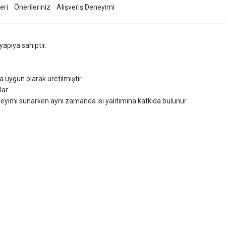
eri
Önerileriniz
Alışveriş Deneyimi
apıya sahiptir.
a uygun olarak üretilmiştir.
ar.
eneyimi sunarken aynı zamanda ısı yalıtımına katkıda bulunur.
ersiz gördüğünüz noktaları öneri formunu kullanarak tarafımıza iletebilirsiniz.
Ürün hakkında henüz soru sorulmamış.
Bu ürüne ilk yorumu siz yapın!
Sitemize ilk yorumu siz yapın!
Deneyimini Paylaş
Yorum Yaz
Soru Sor