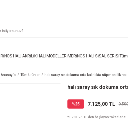
RİNOS HALI AKRİLİK HALI MODELLERİ
MERİNOS HALI SİSAL SERİSİ
Tüm 
Anasayfa
Tüm Ürünler
halı saray sık dokuma orta kalınlıkta süper akrilik halı
halı saray sık dokuma orta 
7.125,00 TL
%25
9.50
*1.781,25 TL den başlayan taksitlerle!