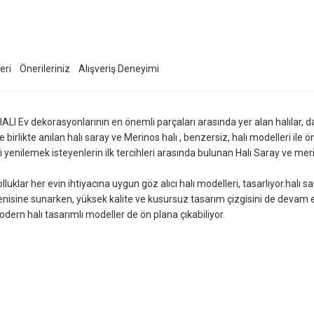
eri
Önerileriniz
Alışveriş Deneyimi
LI Ev dekorasyonlarının en önemli parçaları arasında yer alan halılar, day
e birlikte anılan halı saray ve Merinos halı , benzersiz, halı modelleri ile ön
ini yenilemek isteyenlerin ilk tercihleri arasında bulunan Halı Saray ve me
olluklar her evin ihtiyacına uygun göz alıcı halı modelleri, tasarlıyor.halı 
eğenisine sunarken, yüksek kalite ve kusursuz tasarım çizgisini de devam et
modern halı tasarımlı modeller de ön plana çıkabiliyor.
ersiz gördüğünüz noktaları öneri formunu kullanarak tarafımıza iletebilirsiniz.
Ürün hakkında henüz soru sorulmamış.
Bu ürüne ilk yorumu siz yapın!
Sitemize ilk yorumu siz yapın!