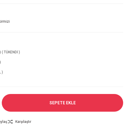
irmizi
 ) ( TÜKENDİ )
)
 )
SEPETE EKLE
ylaş
Karşılaştır