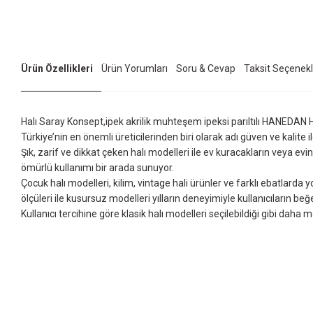
Ürün Özellikleri
Ürün Yorumları
Soru & Cevap
Taksit Seçenekl
Halı Saray Konsept,ipek akrilik muhteşem ipeksi parıltılı HANEDAN HA
Türkiye’nin en önemli üreticilerinden biri olarak adı güven ve kalite il
Şık, zarif ve dikkat çeken halı modelleri ile ev kuracakların veya ev
ömürlü kullanımı bir arada sunuyor.
Çocuk halı modelleri, kilim, vintage hali ürünler ve farklı ebatlarda y
ölçüleri ile kusursuz modelleri yılların deneyimiyle kullanıcıların b
Kullanıcı tercihine göre klasik halı modelleri seçilebildiği gibi daha 
Bu ürünün fiyat bilgisi, resim, ürün açıklamalarında ve diğer konularda yet
Görüş ve önerileriniz için teşekkür ederiz.
Ürün resmi kalitesiz, bozuk veya görüntülenemiyor.