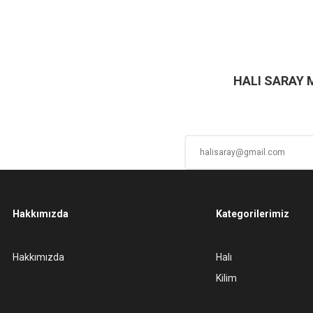
ersiz gördüğünüz noktaları öneri formunu kullanarak tarafımıza iletebilirsiniz.
Ürün hakkında henüz soru sorulmamış.
Bu ürüne ilk yorumu siz yapın!
Sitemize ilk yorumu siz yapın!
Deneyimini Paylaş
Yorum Yaz
Soru Sor
HALI SARAY
Hakkımızda
Kategorilerimiz
Gönder
Hakkımızda
Halı
Kilim