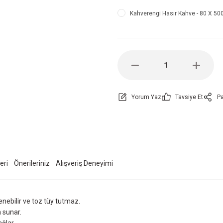
Kahverengi Hasır Kahve - 80 X 500 
Yorum Yaz
Tavsiye Et
Pa
eri
Önerileriniz
Alışveriş Deneyimi
enebilir ve toz tüy tutmaz.
m sunar.