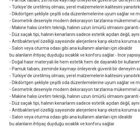
- Pamuk tabanı, zeminde kaymayı önleyerek güvenli bir deneyim sa
- Türkiye'de üretilmiş olması, yerel malzemelerin kalitesini yansıtı
- Dikdörtgen şekliyle çeşitli oda düzenlemelerine uyum sağlar ve m
- Geometrik deseniyle modern dekorasyon tarzlarına mükemmel uyum
- Makine halısı üretim tekniği, halının uzun ömürlü olmasını garanti
- Düz saçak tipi, halının kenarlarını sadece estetik açıdan değil, ayn
- Antibakteriyel özelliği sayesinde alerjenlere karşı ekstra koruma 
- Salon veya oturma odası gibi ana kullanım alanları için idealdir
bu alanların ihtiyaç duyduğu sıcaklık ve konforu sağlar.- İnce yapıs
- Doğal hasır materyali ile hem estetik hem de dayanıklı bir kullanı
- Pamuk tabanı, zeminde kaymayı önleyerek güvenli bir deneyim sa
- Türkiye'de üretilmiş olması, yerel malzemelerin kalitesini yansıtı
- Dikdörtgen şekliyle çeşitli oda düzenlemelerine uyum sağlar ve m
- Geometrik deseniyle modern dekorasyon tarzlarına mükemmel uyum
- Makine halısı üretim tekniği, halının uzun ömürlü olmasını garanti
- Düz saçak tipi, halının kenarlarını sadece estetik açıdan değil, ayn
- Antibakteriyel özelliği sayesinde alerjenlere karşı ekstra koruma 
- Salon veya oturma odası gibi ana kullanım alanları için idealdir
bu alanların ihtiyaç duyduğu sıcaklık ve konforu sağlar.