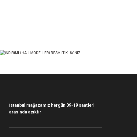
Bu ürünün fiyat bilgisi, resim, ürün açıklamalarında ve diğer konularda yet
Görüş ve önerileriniz için teşekkür ederiz.
Ürün resmi kalitesiz, bozuk veya görüntülenemiyor.
Ürün açıklamasında eksik bilgiler bulunuyor.
Ürün bilgilerinde hatalar bulunuyor.
Ürün fiyatı diğer sitelerden daha pahalı.
Bu ürüne benzer farklı alternatifler olmalı.
İstanbul mağazamız hergün 09-19 saatleri
arasında açıktır