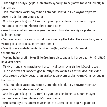
- Dikdörtgen şekliyle çeşitli alanlara kolayca uyum sağlar ve mekânın estetiğini
tamamlar.
- Dokuma taban yapısı sayesinde zeminde sabit durur ve kayma yapmaz,
güvenli adımlar atmanızı sağlar.
- Orta hav yüksekliği (6 - 12 mm) ile yumuşak bir dokunuş sunarken aynı
zamanda kolay temizlenebilirliği garanti eder.
- Akrilik materyal kullanımı sayesinde leke tutmazlık özelliğiyle pratik bir
kullanım sunar.
- Modern tasarımıyla evinizin dekorasyonuna şıklık katan Hera oval halı, antre
ve hol gibi alanlarda kullanım için idealdir.
- özelliği sayesinde hijyenik bir ortam sağlar, sağlığınızı düşünerek
tasarlanmıştır.
- Makine halısı üretim tekniği ile üretilmiş olup, dayanıklılığı ve uzun ömürlülüğü
ile dikkat çeker.
- Türkiye menşeli olmasıyla yerli üretim kalitesini evinizin her köşesine taşır.
- Düz saçak yapısı, modern görünümüyle mekanınıza zarif bir dokunuş ekler.
- Dikdörtgen şekliyle çeşitli alanlara kolayca uyum sağlar ve mekânın estetiğini
tamamlar.
- Dokuma taban yapısı sayesinde zeminde sabit durur ve kayma yapmaz,
güvenli adımlar atmanızı sağlar.
- Orta hav yüksekliği (6 - 12 mm) ile yumuşak bir dokunuş sunarken aynı
zamanda kolay temizlenebilirliği garanti eder.
- Akrilik materyal kullanımı sayesinde leke tutmazlık özelliğiyle pratik bir