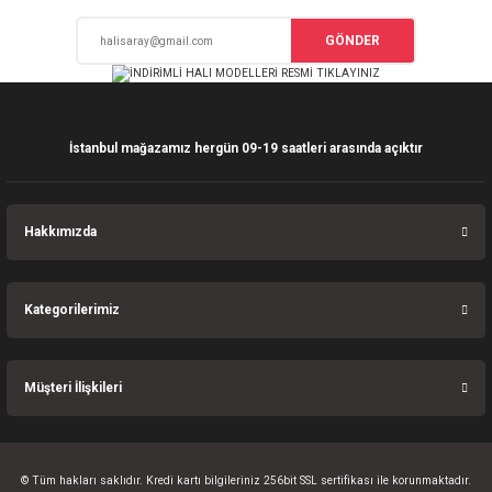
Deneyimini Paylaş
Ürün bilgilerinde hatalar bulunuyor.
GÖNDER
Ürün fiyatı diğer sitelerden daha pahalı.
Bu ürüne benzer farklı alternatifler olmalı.
İstanbul mağazamız hergün 09-19 saatleri arasında açıktır
Gönder
Hakkımızda
Kategorilerimiz
Müşteri İlişkileri
© Tüm hakları saklıdır. Kredi kartı bilgileriniz 256bit SSL sertifikası ile korunmaktadır.