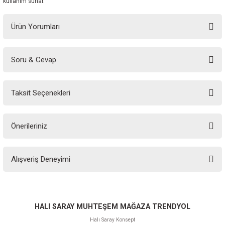
kullanım sunar.
Ürün Yorumları
Soru & Cevap
Bu ürüne ilk yorumu siz yapın!
Taksit Seçenekleri
Yorum Yaz
Ürün hakkında henüz soru sorulmamış.
Önerileriniz
Soru Sor
Bu ürünün fiyat bilgisi, resim, ürün açıklamalarında ve diğer konularda
Alışveriş Deneyimi
yetersiz gördüğünüz noktaları öneri formunu kullanarak tarafımıza
iletebilirsiniz.
Görüş ve önerileriniz için teşekkür ederiz.
Sitemize ilk yorumu siz yapın!
Ürün resmi kalitesiz, bozuk veya görüntülenemiyor.
HALI SARAY MUHTEŞEM MAĞAZA TRENDYOL
Ürün açıklamasında eksik bilgiler bulunuyor.
Halı Saray Konsept