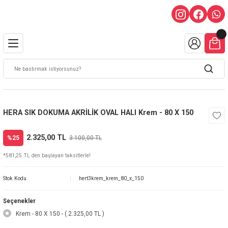
HERA SIK DOKUMA AKRİLİK OVAL HALI Krem - 80 X 150
2.325,00 TL
%25
3.100,00 TL
*581,25 TL den başlayan taksitlerle!
Stok Kodu
hert3krem_krem_80_x_150
Seçenekler
Krem - 80 X 150 - ( 2.325,00 TL )