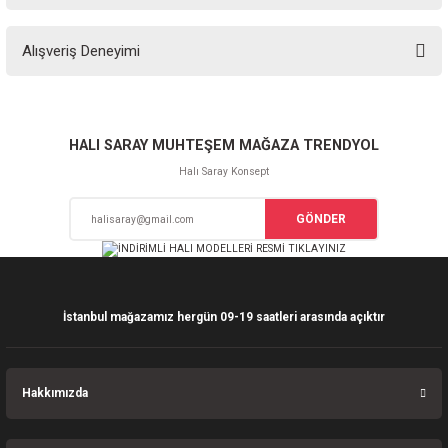
Bu ürünün fiyat bilgisi, resim, ürün açıklamalarında ve diğer konularda
Alışveriş Deneyimi
yetersiz gördüğünüz noktaları öneri formunu kullanarak tarafımıza
iletebilirsiniz.
Görüş ve önerileriniz için teşekkür ederiz.
Sitemize ilk yorumu siz yapın!
Ürün resmi kalitesiz, bozuk veya görüntülenemiyor.
HALI SARAY MUHTEŞEM MAĞAZA TRENDYOL
Ürün açıklamasında eksik bilgiler bulunuyor.
Halı Saray Konsept
Deneyimini Paylaş
Ürün bilgilerinde hatalar bulunuyor.
GÖNDER
Ürün fiyatı diğer sitelerden daha pahalı.
Bu ürüne benzer farklı alternatifler olmalı.
İstanbul mağazamız hergün 09-19 saatleri arasında açıktır
Gönder
Hakkımızda