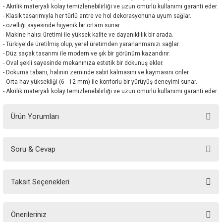
- Akrilik materyali kolay temizlenebilirliği ve uzun ömürlü kullanımı garanti eder.
- Klasik tasarımıyla her türlü antre ve hol dekorasyonuna uyum sağlar.
- özelliği sayesinde hijyenik bir ortam sunar.
- Makine halısı üretimi ile yüksek kalite ve dayanıklılık bir arada.
- Türkiye'de üretilmiş olup, yerel üretimden yararlanmanızı sağlar.
- Düz saçak tasarımı ile modern ve şık bir görünüm kazandırır.
- Oval şekli sayesinde mekanınıza estetik bir dokunuş ekler.
- Dokuma tabanı, halının zeminde sabit kalmasını ve kaymasını önler.
- Orta hav yüksekliği (6 - 12 mm) ile konforlu bir yürüyüş deneyimi sunar.
- Akrilik materyali kolay temizlenebilirliği ve uzun ömürlü kullanımı garanti eder.
Ürün Yorumları
Soru & Cevap
Bu ürüne ilk yorumu siz yapın!
Taksit Seçenekleri
Yorum Yaz
Ürün hakkında henüz soru sorulmamış.
Önerileriniz
Soru Sor