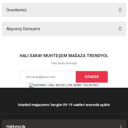
Önerileriniz
Soru Sor
Bu ürünün fiyat bilgisi, resim, ürün açıklamalarında ve diğer konularda
Alışveriş Deneyimi
yetersiz gördüğünüz noktaları öneri formunu kullanarak tarafımıza
iletebilirsiniz.
Görüş ve önerileriniz için teşekkür ederiz.
Sitemize ilk yorumu siz yapın!
Ürün resmi kalitesiz, bozuk veya görüntülenemiyor.
HALI SARAY MUHTEŞEM MAĞAZA TRENDYOL
Ürün açıklamasında eksik bilgiler bulunuyor.
Halı Saray Konsept
Deneyimini Paylaş
Ürün bilgilerinde hatalar bulunuyor.
GÖNDER
Ürün fiyatı diğer sitelerden daha pahalı.
Bu ürüne benzer farklı alternatifler olmalı.
İstanbul mağazamız hergün 09-19 saatleri arasında açıktır
Gönder
Hakkımızda