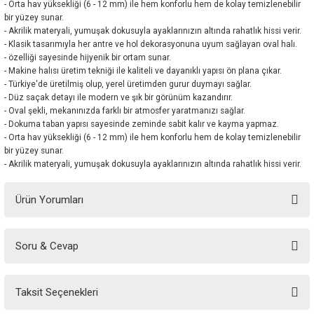
- Orta hav yüksekliği (6 - 12 mm) ile hem konforlu hem de kolay temizlenebilir
bir yüzey sunar.
- Akrilik materyali, yumuşak dokusuyla ayaklarınızın altında rahatlık hissi verir.
- Klasik tasarımıyla her antre ve hol dekorasyonuna uyum sağlayan oval halı.
- özelliği sayesinde hijyenik bir ortam sunar.
- Makine halısı üretim tekniği ile kaliteli ve dayanıklı yapısı ön plana çıkar.
- Türkiye'de üretilmiş olup, yerel üretimden gurur duymayı sağlar.
- Düz saçak detayı ile modern ve şık bir görünüm kazandırır.
- Oval şekli, mekanınızda farklı bir atmosfer yaratmanızı sağlar.
- Dokuma taban yapısı sayesinde zeminde sabit kalır ve kayma yapmaz.
- Orta hav yüksekliği (6 - 12 mm) ile hem konforlu hem de kolay temizlenebilir
bir yüzey sunar.
- Akrilik materyali, yumuşak dokusuyla ayaklarınızın altında rahatlık hissi verir.
Ürün Yorumları
Soru & Cevap
Bu ürüne ilk yorumu siz yapın!
Taksit Seçenekleri
Yorum Yaz
Ürün hakkında henüz soru sorulmamış.