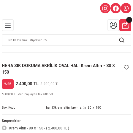
HERA SIK DOKUMA AKRİLİK OVAL HALI Krem Altın - 80 X
150
2.400,00 TL
%25
3.200,00 TL
*600,00 TL den başlayan taksitlerle!
Stok Kodu
hert13krem_altin_krem_altin_80_x_150
Seçenekler
Krem Altın - 80 X 150 - ( 2.400,00 TL )