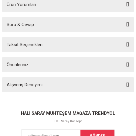
Ürün Yorumları
Soru & Cevap
Bu ürüne ilk yorumu siz yapın!
Taksit Seçenekleri
Yorum Yaz
Ürün hakkında henüz soru sorulmamış.
Önerileriniz
Soru Sor
Bu ürünün fiyat bilgisi, resim, ürün açıklamalarında ve diğer konularda
Alışveriş Deneyimi
yetersiz gördüğünüz noktaları öneri formunu kullanarak tarafımıza
iletebilirsiniz.
Görüş ve önerileriniz için teşekkür ederiz.
Sitemize ilk yorumu siz yapın!
Ürün resmi kalitesiz, bozuk veya görüntülenemiyor.
HALI SARAY MUHTEŞEM MAĞAZA TRENDYOL
Ürün açıklamasında eksik bilgiler bulunuyor.
Halı Saray Konsept
Deneyimini Paylaş
Ürün bilgilerinde hatalar bulunuyor.
GÖNDER