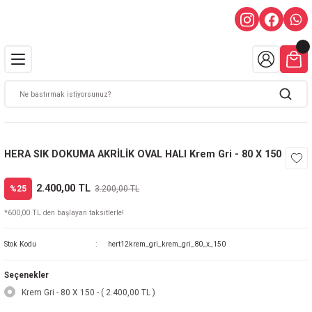
HERA SIK DOKUMA AKRİLİK OVAL HALI Krem Gri - 80 X 150
2.400,00 TL
%25
3.200,00 TL
*600,00 TL den başlayan taksitlerle!
Stok Kodu
hert12krem_gri_krem_gri_80_x_150
Seçenekler
Krem Gri - 80 X 150 - ( 2.400,00 TL )