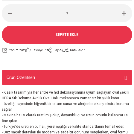
SEPETE EKLE
Yorum Yaz
Tavsiye Et
Paylaş
Karşılaştır
Ürün Özellikleri
- Klasik tasarımıyla her antre ve hol dekorasyonuna uyum sağlayan oval şekilli
HERA Sık Dokuma Akrilik Oval Halı, mekanınıza zamansız bir şıklık katar.
- özelliği sayesinde hijyenik bir ortam sunar ve alerjenlere karşı ekstra koruma
sağlar.
- Makine halısı olarak üretilmiş olup, dayanıklılığı ve uzun ömürlü kullanımı ile
öne çıkar.
- Türkiye'de üretilen bu halı, yerel işçiliği ve kalite standartlarını temsil eder.
- Düz saçak detayları ile modern ve sade bir görünüm sergilerken, oval formu