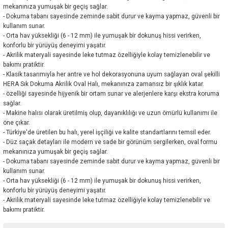
mekanınıza yumuşak bir geçiş sağlar.
- Dokuma tabanı sayesinde zeminde sabit durur ve kayma yapmaz, güvenli bir
kullanım sunar.
- Orta hav yüksekliği (6 - 12 mm) ile yumuşak bir dokunuş hissi verirken,
konforlu bir yürüyüş deneyimi yaşatır.
- Akrilik materyali sayesinde leke tutmaz özelliğiyle kolay temizlenebilir ve
bakımı pratiktir.
- Klasik tasarımıyla her antre ve hol dekorasyonuna uyum sağlayan oval şekilli
HERA Sık Dokuma Akrilik Oval Halı, mekanınıza zamansız bir şıklık katar.
- özelliği sayesinde hijyenik bir ortam sunar ve alerjenlere karşı ekstra koruma
sağlar.
- Makine halısı olarak üretilmiş olup, dayanıklılığı ve uzun ömürlü kullanımı ile
öne çıkar.
- Türkiye'de üretilen bu halı, yerel işçiliği ve kalite standartlarını temsil eder.
- Düz saçak detayları ile modern ve sade bir görünüm sergilerken, oval formu
mekanınıza yumuşak bir geçiş sağlar.
- Dokuma tabanı sayesinde zeminde sabit durur ve kayma yapmaz, güvenli bir
kullanım sunar.
- Orta hav yüksekliği (6 - 12 mm) ile yumuşak bir dokunuş hissi verirken,
konforlu bir yürüyüş deneyimi yaşatır.
- Akrilik materyali sayesinde leke tutmaz özelliğiyle kolay temizlenebilir ve
bakımı pratiktir.