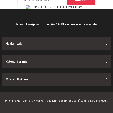
Ürün fiyatı diğer sitelerden daha pahalı.
Bu ürüne benzer farklı alternatifler olmalı.
İstanbul mağazamız hergün 09-19 saatleri arasında açıktır
Gönder
Hakkımızda
Kategorilerimiz
Müşteri İlişkileri
© Tüm hakları saklıdır. Kredi kartı bilgileriniz 256bit SSL sertifikası ile korunmaktadır.