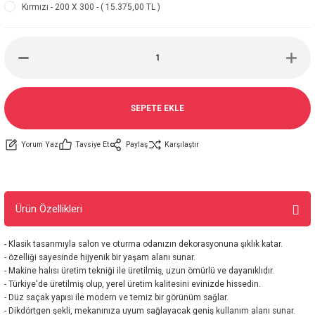
Kırmızı - 200 X 300 - ( 15.375,00 TL )
SEPETE EKLE
Yorum Yaz
Tavsiye Et
Paylaş
Karşılaştır
Ürün Özellikleri
- Klasik tasarımıyla salon ve oturma odanızın dekorasyonuna şıklık katar.
- özelliği sayesinde hijyenik bir yaşam alanı sunar.
- Makine halısı üretim tekniği ile üretilmiş, uzun ömürlü ve dayanıklıdır.
- Türkiye'de üretilmiş olup, yerel üretim kalitesini evinizde hissedin.
- Düz saçak yapısı ile modern ve temiz bir görünüm sağlar.
- Dikdörtgen şekli, mekanınıza uyum sağlayacak geniş kullanım alanı sunar.