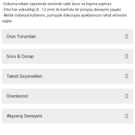
- Dokuma tabanı sayesinde zeminde sabit durur ve kayma yapmaz.
- Orta hav yüksekliği (6 - 12 mm) ile konforlu bir yürüyüş deneyimi yaşatır.
- Akrilik materyal kullanımı, yumuşak dokusuyla ayaklarınızın rahat etmesini
sağlar.
Ürün Yorumları
Soru & Cevap
Bu ürüne ilk yorumu siz yapın!
Taksit Seçenekleri
Yorum Yaz
Ürün hakkında henüz soru sorulmamış.
Önerileriniz
Soru Sor
Bu ürünün fiyat bilgisi, resim, ürün açıklamalarında ve diğer konularda
Alışveriş Deneyimi
yetersiz gördüğünüz noktaları öneri formunu kullanarak tarafımıza
iletebilirsiniz.
Görüş ve önerileriniz için teşekkür ederiz.