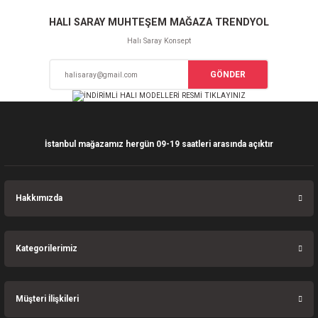
Sitemize ilk yorumu siz yapın!
Ürün resmi kalitesiz, bozuk veya görüntülenemiyor.
HALI SARAY MUHTEŞEM MAĞAZA TRENDYOL
Ürün açıklamasında eksik bilgiler bulunuyor.
Halı Saray Konsept
Deneyimini Paylaş
Ürün bilgilerinde hatalar bulunuyor.
GÖNDER
Ürün fiyatı diğer sitelerden daha pahalı.
Bu ürüne benzer farklı alternatifler olmalı.
İstanbul mağazamız hergün 09-19 saatleri arasında açıktır
Gönder
Hakkımızda
Kategorilerimiz
Müşteri İlişkileri