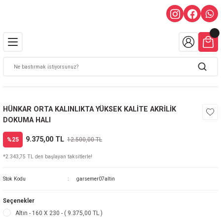
HÜNKAR ORTA KALINLIKTA YÜKSEK KALİTE AKRİLİK
DOKUMA HALI
9.375,00 TL
%25
12.500,00 TL
*2.343,75 TL den başlayan taksitlerle!
Stok Kodu
garsemer07altin
Seçenekler
Altın - 160 X 230 - ( 9.375,00 TL )