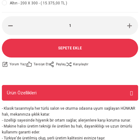
Altın - 200 X 300 - ( 15.375,00 TL )
SEPETE EKLE
Yorum Yaz
Tavsiye Et
Paylaş
Karşılaştır
Ürün Özellikleri
- Klasik tasarımıyla her türlü salon ve oturma odasına uyum sağlayan HÜNKAR
halı, mekanınıza şıklık katar.
- özelliği sayesinde hijyenik bir ortam sağlar, alerjenlere karşı koruma sunar.
- Makine halısı üretim tekniği ile üretilen bu halı, dayanıklılığı ve uzun ömürlü
kullanımı garanti eder.
- Türkiye'de üretilmiş olup, yerli üretim kalitesini evinize taşır.