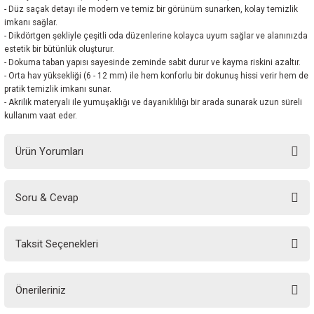
- Düz saçak detayı ile modern ve temiz bir görünüm sunarken, kolay temizlik
imkanı sağlar.
- Dikdörtgen şekliyle çeşitli oda düzenlerine kolayca uyum sağlar ve alanınızda
estetik bir bütünlük oluşturur.
- Dokuma taban yapısı sayesinde zeminde sabit durur ve kayma riskini azaltır.
- Orta hav yüksekliği (6 - 12 mm) ile hem konforlu bir dokunuş hissi verir hem de
pratik temizlik imkanı sunar.
- Akrilik materyali ile yumuşaklığı ve dayanıklılığı bir arada sunarak uzun süreli
kullanım vaat eder.
Ürün Yorumları
Soru & Cevap
Bu ürüne ilk yorumu siz yapın!
Taksit Seçenekleri
Yorum Yaz
Ürün hakkında henüz soru sorulmamış.
Önerileriniz
Soru Sor