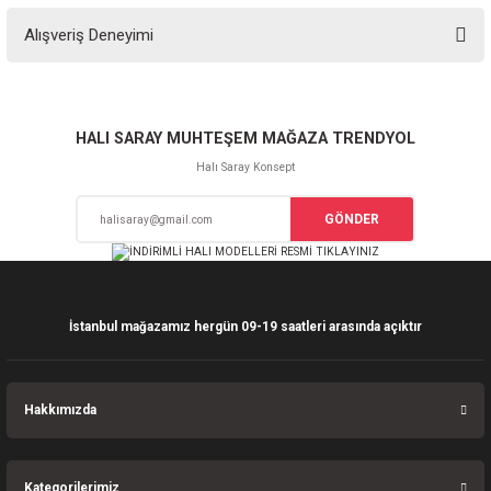
Bu ürünün fiyat bilgisi, resim, ürün açıklamalarında ve diğer konularda
Alışveriş Deneyimi
yetersiz gördüğünüz noktaları öneri formunu kullanarak tarafımıza
iletebilirsiniz.
Görüş ve önerileriniz için teşekkür ederiz.
Sitemize ilk yorumu siz yapın!
Ürün resmi kalitesiz, bozuk veya görüntülenemiyor.
HALI SARAY MUHTEŞEM MAĞAZA TRENDYOL
Ürün açıklamasında eksik bilgiler bulunuyor.
Halı Saray Konsept
Deneyimini Paylaş
Ürün bilgilerinde hatalar bulunuyor.
GÖNDER
Ürün fiyatı diğer sitelerden daha pahalı.
Bu ürüne benzer farklı alternatifler olmalı.
İstanbul mağazamız hergün 09-19 saatleri arasında açıktır
Gönder
Hakkımızda
Kategorilerimiz