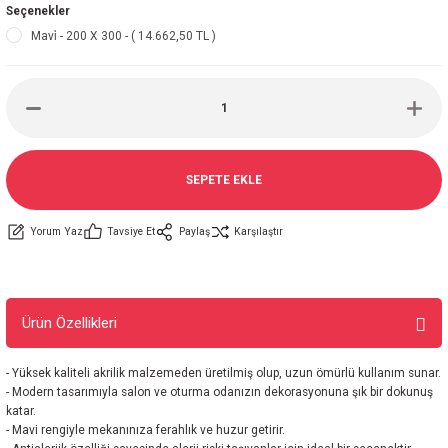
Seçenekler
Mavi̇ - 200 X 300 - ( 14.662,50 TL )
SEPETE EKLE
Yorum Yaz
Tavsiye Et
Paylaş
Karşılaştır
Ürün Özellikleri
- Yüksek kaliteli akrilik malzemeden üretilmiş olup, uzun ömürlü kullanım sunar.
- Modern tasarımıyla salon ve oturma odanızın dekorasyonuna şık bir dokunuş
katar.
- Mavi rengiyle mekanınıza ferahlık ve huzur getirir.