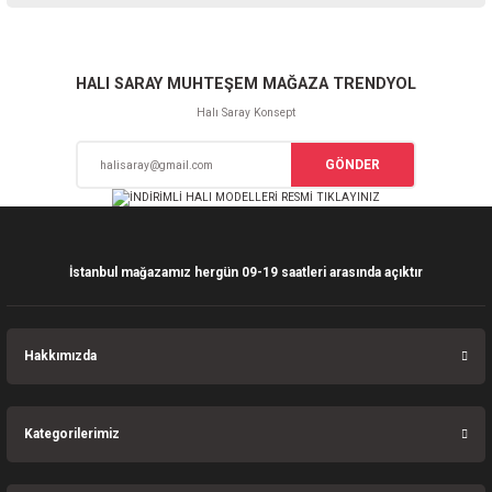
iletebilirsiniz.
Görüş ve önerileriniz için teşekkür ederiz.
Sitemize ilk yorumu siz yapın!
Ürün resmi kalitesiz, bozuk veya görüntülenemiyor.
HALI SARAY MUHTEŞEM MAĞAZA TRENDYOL
Ürün açıklamasında eksik bilgiler bulunuyor.
Halı Saray Konsept
Deneyimini Paylaş
Ürün bilgilerinde hatalar bulunuyor.
GÖNDER
Ürün fiyatı diğer sitelerden daha pahalı.
Bu ürüne benzer farklı alternatifler olmalı.
İstanbul mağazamız hergün 09-19 saatleri arasında açıktır
Gönder
Hakkımızda
Kategorilerimiz