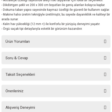
- Antialerjik özelliği sayesinde alerji riski taşıyanlar için ideal bir seçenektir.
- Dikdörtgen şekli ve 200 x 300 cm boyutları ile geniş alanları kolayca kaplar.
- Dokuma taban yapısı sayesinde kaymaz özelliği ile güvenli bir kullanım sağlar.
- Makine halısı üretim tekniğiyle üretilmiştir, bu sayede dayanıklılık ve kaliteyi bir
arada sunar.
- Kalın hav yüksekliği (12 mm +) ile konforlu bir yürüyüş deneyimi yaşatır.
- Örgü saçak tipi detaylarıyla estetik bir görünüm kazandırır.
Ürün Yorumları
Soru & Cevap
Bu ürüne ilk yorumu siz yapın!
Taksit Seçenekleri
Yorum Yaz
Ürün hakkında henüz soru sorulmamış.
Önerileriniz
Soru Sor
Bu ürünün fiyat bilgisi, resim, ürün açıklamalarında ve diğer konularda
Alışveriş Deneyimi
yetersiz gördüğünüz noktaları öneri formunu kullanarak tarafımıza