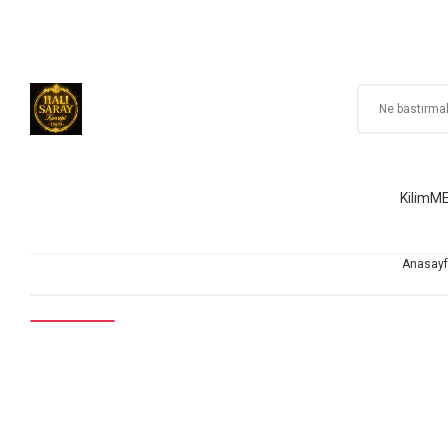
Kilim
ME
Anasayf