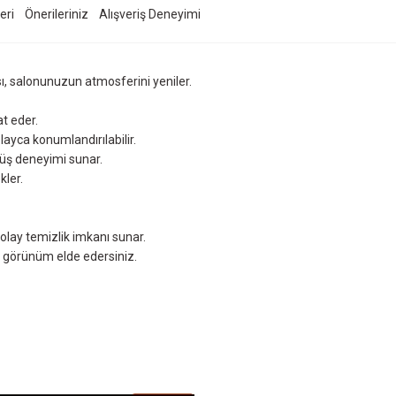
eri
Önerileriniz
Alışveriş Deneyimi
ı, salonunuzun atmosferini yeniler.
at eder.
ayca konumlandırılabilir.
yüş deneyimi sunar.
kler.
olay temizlik imkanı sunar.
ir görünüm elde edersiniz.
ersiz gördüğünüz noktaları öneri formunu kullanarak tarafımıza iletebilirsiniz.
Ürün hakkında henüz soru sorulmamış.
Bu ürüne ilk yorumu siz yapın!
Sitemize ilk yorumu siz yapın!
Deneyimini Paylaş
Yorum Yaz
Soru Sor