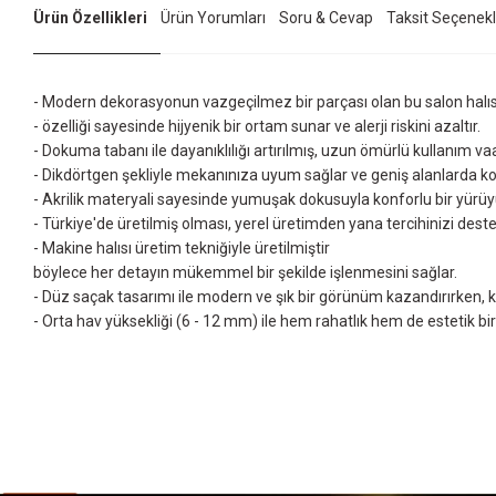
Ürün Özellikleri
Ürün Yorumları
Soru & Cevap
Taksit Seçenekl
- Modern dekorasyonun vazgeçilmez bir parçası olan bu salon halıs
- özelliği sayesinde hijyenik bir ortam sunar ve alerji riskini azaltır.
- Dokuma tabanı ile dayanıklılığı artırılmış, uzun ömürlü kullanım va
- Dikdörtgen şekliyle mekanınıza uyum sağlar ve geniş alanlarda kol
- Akrilik materyali sayesinde yumuşak dokusuyla konforlu bir yürü
- Türkiye'de üretilmiş olması, yerel üretimden yana tercihinizi deste
- Makine halısı üretim tekniğiyle üretilmiştir
böylece her detayın mükemmel bir şekilde işlenmesini sağlar.
- Düz saçak tasarımı ile modern ve şık bir görünüm kazandırırken, k
- Orta hav yüksekliği (6 - 12 mm) ile hem rahatlık hem de estetik b
Bu ürünün fiyat bilgisi, resim, ürün açıklamalarında ve diğer konularda yet
Görüş ve önerileriniz için teşekkür ederiz.
Ürün resmi kalitesiz, bozuk veya görüntülenemiyor.