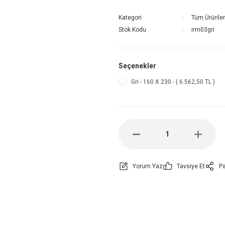
Kategori
Tüm Ürünler
Stok Kodu
irm03gri
Seçenekler
Gri - 160 X 230 - ( 6.562,50 TL )
Yorum Yaz
Tavsiye Et
Pa