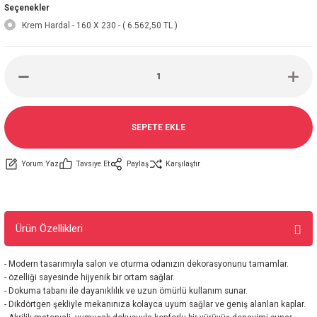
Seçenekler
Krem Hardal - 160 X 230 - ( 6.562,50 TL )
SEPETE EKLE
Yorum Yaz
Tavsiye Et
Paylaş
Karşılaştır
Ürün Özellikleri
- Modern tasarımıyla salon ve oturma odanızın dekorasyonunu tamamlar.
- özelliği sayesinde hijyenik bir ortam sağlar.
- Dokuma tabanı ile dayanıklılık ve uzun ömürlü kullanım sunar.
- Dikdörtgen şekliyle mekanınıza kolayca uyum sağlar ve geniş alanları kaplar.