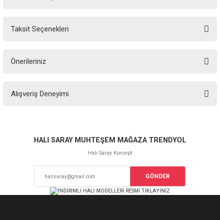
Bu ürüne ilk yorumu siz yapın!
Taksit Seçenekleri
Yorum Yaz
Ürün hakkında henüz soru sorulmamış.
Önerileriniz
Soru Sor
Bu ürünün fiyat bilgisi, resim, ürün açıklamalarında ve diğer konularda
Alışveriş Deneyimi
yetersiz gördüğünüz noktaları öneri formunu kullanarak tarafımıza
iletebilirsiniz.
Görüş ve önerileriniz için teşekkür ederiz.
Sitemize ilk yorumu siz yapın!
Ürün resmi kalitesiz, bozuk veya görüntülenemiyor.
HALI SARAY MUHTEŞEM MAĞAZA TRENDYOL
Ürün açıklamasında eksik bilgiler bulunuyor.
Halı Saray Konsept
Deneyimini Paylaş
Ürün bilgilerinde hatalar bulunuyor.
GÖNDER
Ürün fiyatı diğer sitelerden daha pahalı.
Bu ürüne benzer farklı alternatifler olmalı.