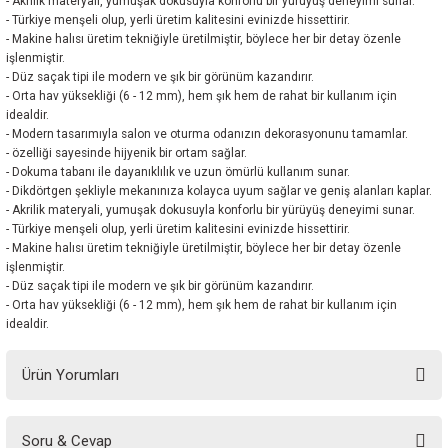
- Akrilik materyali, yumuşak dokusuyla konforlu bir yürüyüş deneyimi sunar.
- Türkiye menşeli olup, yerli üretim kalitesini evinizde hissettirir.
- Makine halısı üretim tekniğiyle üretilmiştir, böylece her bir detay özenle
işlenmiştir.
- Düz saçak tipi ile modern ve şık bir görünüm kazandırır.
- Orta hav yüksekliği (6 - 12 mm), hem şık hem de rahat bir kullanım için
idealdir.
- Modern tasarımıyla salon ve oturma odanızın dekorasyonunu tamamlar.
- özelliği sayesinde hijyenik bir ortam sağlar.
- Dokuma tabanı ile dayanıklılık ve uzun ömürlü kullanım sunar.
- Dikdörtgen şekliyle mekanınıza kolayca uyum sağlar ve geniş alanları kaplar.
- Akrilik materyali, yumuşak dokusuyla konforlu bir yürüyüş deneyimi sunar.
- Türkiye menşeli olup, yerli üretim kalitesini evinizde hissettirir.
- Makine halısı üretim tekniğiyle üretilmiştir, böylece her bir detay özenle
işlenmiştir.
- Düz saçak tipi ile modern ve şık bir görünüm kazandırır.
- Orta hav yüksekliği (6 - 12 mm), hem şık hem de rahat bir kullanım için
idealdir.
Ürün Yorumları
Soru & Cevap