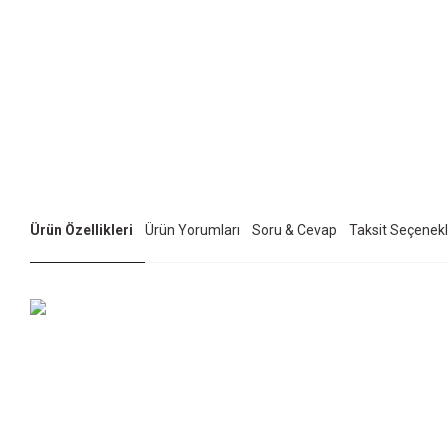
Ürün Özellikleri
Ürün Yorumları
Soru & Cevap
Taksit Seçenekl
Bu ürünün fiyat bilgisi, resim, ürün açıklamalarında ve diğer konularda yet
Görüş ve önerileriniz için teşekkür ederiz.
Ürün resmi kalitesiz, bozuk veya görüntülenemiyor.