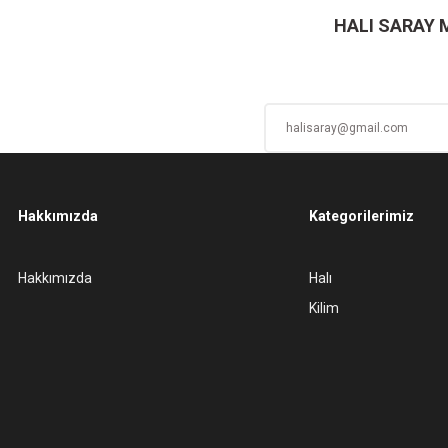
Deneyimini Paylaş
Yorum Yaz
Soru Sor
HALI SARAY
Hakkımızda
Kategorilerimiz
Gönder
Hakkımızda
Halı
Kilim