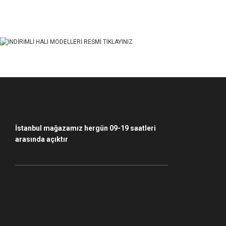
Ürün açıklamasında eksik bilgiler bulunuyor.
Ürün bilgilerinde hatalar bulunuyor.
Ürün fiyatı diğer sitelerden daha pahalı.
Bu ürüne benzer farklı alternatifler olmalı.
İstanbul mağazamız hergün 09-19 saatleri
arasında açıktır