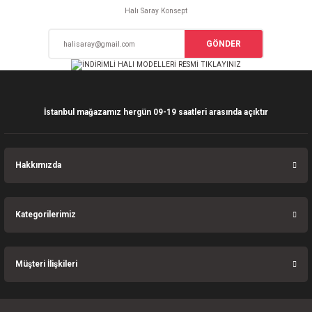
Ürün açıklamasında eksik bilgiler bulunuyor.
Halı Saray Konsept
Deneyimini Paylaş
Ürün bilgilerinde hatalar bulunuyor.
GÖNDER
Ürün fiyatı diğer sitelerden daha pahalı.
Bu ürüne benzer farklı alternatifler olmalı.
İstanbul mağazamız hergün 09-19 saatleri arasında açıktır
Gönder
Hakkımızda
Kategorilerimiz
Müşteri İlişkileri