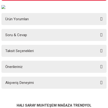
Ürün Yorumları
Soru & Cevap
Bu ürüne ilk yorumu siz yapın!
Taksit Seçenekleri
Yorum Yaz
Ürün hakkında henüz soru sorulmamış.
Önerileriniz
Soru Sor
Bu ürünün fiyat bilgisi, resim, ürün açıklamalarında ve diğer konularda
Alışveriş Deneyimi
yetersiz gördüğünüz noktaları öneri formunu kullanarak tarafımıza
iletebilirsiniz.
Görüş ve önerileriniz için teşekkür ederiz.
Sitemize ilk yorumu siz yapın!
Ürün resmi kalitesiz, bozuk veya görüntülenemiyor.
HALI SARAY MUHTEŞEM MAĞAZA TRENDYOL