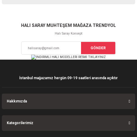
iletebilirsiniz.
Görüş ve önerileriniz için teşekkür ederiz.
Sitemize ilk yorumu siz yapın!
Ürün resmi kalitesiz, bozuk veya görüntülenemiyor.
HALI SARAY MUHTEŞEM MAĞAZA TRENDYOL
Ürün açıklamasında eksik bilgiler bulunuyor.
Halı Saray Konsept
Deneyimini Paylaş
Ürün bilgilerinde hatalar bulunuyor.
GÖNDER
Ürün fiyatı diğer sitelerden daha pahalı.
Bu ürüne benzer farklı alternatifler olmalı.
İstanbul mağazamız hergün 09-19 saatleri arasında açıktır
Gönder
Hakkımızda
Kategorilerimiz