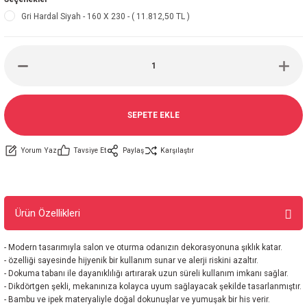
Gri Hardal Siyah - 160 X 230 - ( 11.812,50 TL )
SEPETE EKLE
Yorum Yaz
Tavsiye Et
Paylaş
Karşılaştır
Ürün Özellikleri
- Modern tasarımıyla salon ve oturma odanızın dekorasyonuna şıklık katar.
- özelliği sayesinde hijyenik bir kullanım sunar ve alerji riskini azaltır.
- Dokuma tabanı ile dayanıklılığı artırarak uzun süreli kullanım imkanı sağlar.
- Dikdörtgen şekli, mekanınıza kolayca uyum sağlayacak şekilde tasarlanmıştır.
- Bambu ve ipek materyaliyle doğal dokunuşlar ve yumuşak bir his verir.