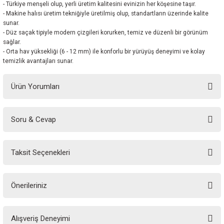
- Türkiye menşeli olup, yerli üretim kalitesini evinizin her köşesine taşır.
- Makine halısı üretim tekniğiyle üretilmiş olup, standartların üzerinde kalite
sunar.
- Düz saçak tipiyle modern çizgileri korurken, temiz ve düzenli bir görünüm
sağlar.
- Orta hav yüksekliği (6 - 12 mm) ile konforlu bir yürüyüş deneyimi ve kolay
temizlik avantajları sunar.
Ürün Yorumları
Soru & Cevap
Bu ürüne ilk yorumu siz yapın!
Taksit Seçenekleri
Yorum Yaz
Ürün hakkında henüz soru sorulmamış.
Önerileriniz
Soru Sor
Bu ürünün fiyat bilgisi, resim, ürün açıklamalarında ve diğer konularda
Alışveriş Deneyimi
yetersiz gördüğünüz noktaları öneri formunu kullanarak tarafımıza