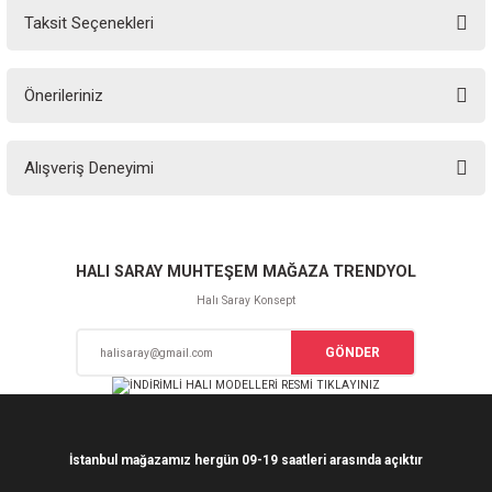
Taksit Seçenekleri
Yorum Yaz
Ürün hakkında henüz soru sorulmamış.
Önerileriniz
Soru Sor
Bu ürünün fiyat bilgisi, resim, ürün açıklamalarında ve diğer konularda
Alışveriş Deneyimi
yetersiz gördüğünüz noktaları öneri formunu kullanarak tarafımıza
iletebilirsiniz.
Görüş ve önerileriniz için teşekkür ederiz.
Sitemize ilk yorumu siz yapın!
Ürün resmi kalitesiz, bozuk veya görüntülenemiyor.
HALI SARAY MUHTEŞEM MAĞAZA TRENDYOL
Ürün açıklamasında eksik bilgiler bulunuyor.
Halı Saray Konsept
Deneyimini Paylaş
Ürün bilgilerinde hatalar bulunuyor.
GÖNDER
Ürün fiyatı diğer sitelerden daha pahalı.
Bu ürüne benzer farklı alternatifler olmalı.
İstanbul mağazamız hergün 09-19 saatleri arasında açıktır