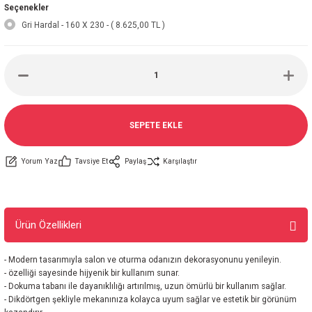
Seçenekler
Gri Hardal - 160 X 230 - ( 8.625,00 TL )
SEPETE EKLE
Yorum Yaz
Tavsiye Et
Paylaş
Karşılaştır
Ürün Özellikleri
- Modern tasarımıyla salon ve oturma odanızın dekorasyonunu yenileyin.
- özelliği sayesinde hijyenik bir kullanım sunar.
- Dokuma tabanı ile dayanıklılığı artırılmış, uzun ömürlü bir kullanım sağlar.
- Dikdörtgen şekliyle mekanınıza kolayca uyum sağlar ve estetik bir görünüm