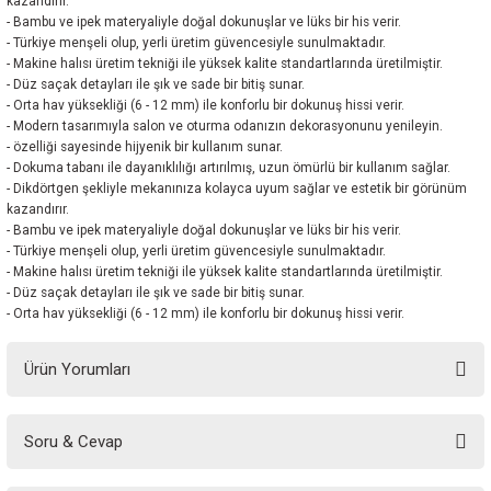
kazandırır.
- Bambu ve ipek materyaliyle doğal dokunuşlar ve lüks bir his verir.
- Türkiye menşeli olup, yerli üretim güvencesiyle sunulmaktadır.
- Makine halısı üretim tekniği ile yüksek kalite standartlarında üretilmiştir.
- Düz saçak detayları ile şık ve sade bir bitiş sunar.
- Orta hav yüksekliği (6 - 12 mm) ile konforlu bir dokunuş hissi verir.
- Modern tasarımıyla salon ve oturma odanızın dekorasyonunu yenileyin.
- özelliği sayesinde hijyenik bir kullanım sunar.
- Dokuma tabanı ile dayanıklılığı artırılmış, uzun ömürlü bir kullanım sağlar.
- Dikdörtgen şekliyle mekanınıza kolayca uyum sağlar ve estetik bir görünüm
kazandırır.
- Bambu ve ipek materyaliyle doğal dokunuşlar ve lüks bir his verir.
- Türkiye menşeli olup, yerli üretim güvencesiyle sunulmaktadır.
- Makine halısı üretim tekniği ile yüksek kalite standartlarında üretilmiştir.
- Düz saçak detayları ile şık ve sade bir bitiş sunar.
- Orta hav yüksekliği (6 - 12 mm) ile konforlu bir dokunuş hissi verir.
Ürün Yorumları
Soru & Cevap
Bu ürüne ilk yorumu siz yapın!