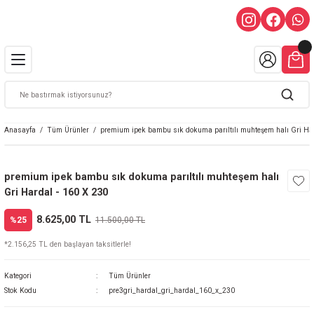
Anasayfa
Tüm Ürünler
premium ipek bambu sık dokuma parıltılı muhteşem halı Gri Har
premium ipek bambu sık dokuma parıltılı muhteşem halı
Gri Hardal - 160 X 230
8.625,00 TL
%25
11.500,00 TL
*2.156,25 TL den başlayan taksitlerle!
Kategori
Tüm Ürünler
Stok Kodu
pre3gri_hardal_gri_hardal_160_x_230