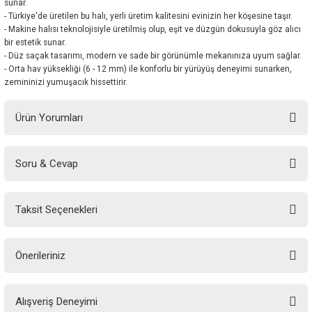
sunar.
- Türkiye'de üretilen bu halı, yerli üretim kalitesini evinizin her köşesine taşır.
- Makine halısı teknolojisiyle üretilmiş olup, eşit ve düzgün dokusuyla göz alıcı
bir estetik sunar.
- Düz saçak tasarımı, modern ve sade bir görünümle mekanınıza uyum sağlar.
- Orta hav yüksekliği (6 - 12 mm) ile konforlu bir yürüyüş deneyimi sunarken,
zemininizi yumuşacık hissettirir.
Ürün Yorumları
Soru & Cevap
Bu ürüne ilk yorumu siz yapın!
Taksit Seçenekleri
Yorum Yaz
Ürün hakkında henüz soru sorulmamış.
Önerileriniz
Soru Sor
Bu ürünün fiyat bilgisi, resim, ürün açıklamalarında ve diğer konularda
Alışveriş Deneyimi
yetersiz gördüğünüz noktaları öneri formunu kullanarak tarafımıza