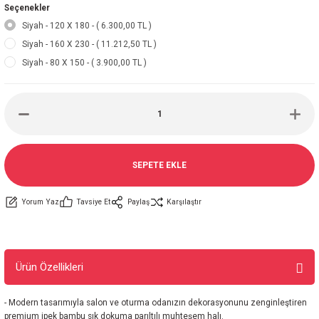
Seçenekler
Siyah - 120 X 180 - ( 6.300,00 TL )
Siyah - 160 X 230 - ( 11.212,50 TL )
Siyah - 80 X 150 - ( 3.900,00 TL )
SEPETE EKLE
Yorum Yaz
Tavsiye Et
Paylaş
Karşılaştır
Ürün Özellikleri
- Modern tasarımıyla salon ve oturma odanızın dekorasyonunu zenginleştiren
premium ipek bambu sık dokuma parıltılı muhteşem halı.