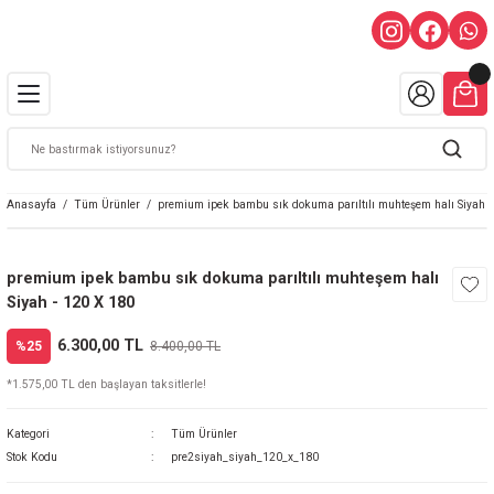
Anasayfa
Tüm Ürünler
premium ipek bambu sık dokuma parıltılı muhteşem halı Siyah -
premium ipek bambu sık dokuma parıltılı muhteşem halı
Siyah - 120 X 180
6.300,00 TL
%25
8.400,00 TL
*1.575,00 TL den başlayan taksitlerle!
Kategori
Tüm Ürünler
Stok Kodu
pre2siyah_siyah_120_x_180