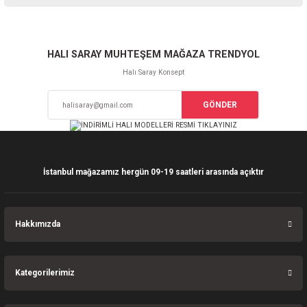
iletebilirsiniz.
Görüş ve önerileriniz için teşekkür ederiz.
Sitemize ilk yorumu siz yapın!
Ürün resmi kalitesiz, bozuk veya görüntülenemiyor.
HALI SARAY MUHTEŞEM MAĞAZA TRENDYOL
Ürün açıklamasında eksik bilgiler bulunuyor.
Halı Saray Konsept
Deneyimini Paylaş
Ürün bilgilerinde hatalar bulunuyor.
GÖNDER
Ürün fiyatı diğer sitelerden daha pahalı.
Bu ürüne benzer farklı alternatifler olmalı.
İstanbul mağazamız hergün 09-19 saatleri arasında açıktır
Gönder
Hakkımızda
Kategorilerimiz