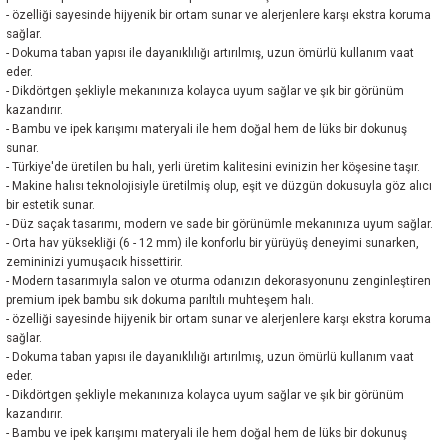
- özelliği sayesinde hijyenik bir ortam sunar ve alerjenlere karşı ekstra koruma
sağlar.
- Dokuma taban yapısı ile dayanıklılığı artırılmış, uzun ömürlü kullanım vaat
eder.
- Dikdörtgen şekliyle mekanınıza kolayca uyum sağlar ve şık bir görünüm
kazandırır.
- Bambu ve ipek karışımı materyali ile hem doğal hem de lüks bir dokunuş
sunar.
- Türkiye'de üretilen bu halı, yerli üretim kalitesini evinizin her köşesine taşır.
- Makine halısı teknolojisiyle üretilmiş olup, eşit ve düzgün dokusuyla göz alıcı
bir estetik sunar.
- Düz saçak tasarımı, modern ve sade bir görünümle mekanınıza uyum sağlar.
- Orta hav yüksekliği (6 - 12 mm) ile konforlu bir yürüyüş deneyimi sunarken,
zemininizi yumuşacık hissettirir.
- Modern tasarımıyla salon ve oturma odanızın dekorasyonunu zenginleştiren
premium ipek bambu sık dokuma parıltılı muhteşem halı.
- özelliği sayesinde hijyenik bir ortam sunar ve alerjenlere karşı ekstra koruma
sağlar.
- Dokuma taban yapısı ile dayanıklılığı artırılmış, uzun ömürlü kullanım vaat
eder.
- Dikdörtgen şekliyle mekanınıza kolayca uyum sağlar ve şık bir görünüm
kazandırır.
- Bambu ve ipek karışımı materyali ile hem doğal hem de lüks bir dokunuş