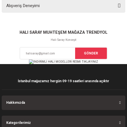
Bu ürünün fiyat bilgisi, resim, ürün açıklamalarında ve diğer konularda
Alışveriş Deneyimi
yetersiz gördüğünüz noktaları öneri formunu kullanarak tarafımıza
iletebilirsiniz.
Görüş ve önerileriniz için teşekkür ederiz.
Sitemize ilk yorumu siz yapın!
Ürün resmi kalitesiz, bozuk veya görüntülenemiyor.
HALI SARAY MUHTEŞEM MAĞAZA TRENDYOL
Ürün açıklamasında eksik bilgiler bulunuyor.
Halı Saray Konsept
Deneyimini Paylaş
Ürün bilgilerinde hatalar bulunuyor.
GÖNDER
Ürün fiyatı diğer sitelerden daha pahalı.
Bu ürüne benzer farklı alternatifler olmalı.
İstanbul mağazamız hergün 09-19 saatleri arasında açıktır
Gönder
Hakkımızda
Kategorilerimiz