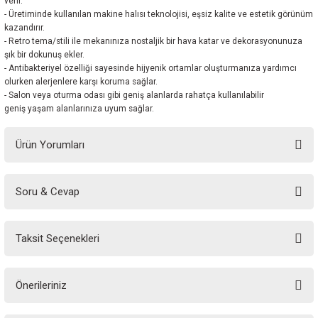
verir.
- Üretiminde kullanılan makine halısı teknolojisi, eşsiz kalite ve estetik görünüm
kazandırır.
- Retro tema/stili ile mekanınıza nostaljik bir hava katar ve dekorasyonunuza
şık bir dokunuş ekler.
- Antibakteriyel özelliği sayesinde hijyenik ortamlar oluşturmanıza yardımcı
olurken alerjenlere karşı koruma sağlar.
- Salon veya oturma odası gibi geniş alanlarda rahatça kullanılabilir
geniş yaşam alanlarınıza uyum sağlar.
Ürün Yorumları
Soru & Cevap
Bu ürüne ilk yorumu siz yapın!
Taksit Seçenekleri
Yorum Yaz
Ürün hakkında henüz soru sorulmamış.
Önerileriniz
Soru Sor