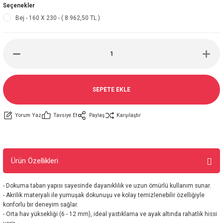
Seçenekler
Bej - 160 X 230 - ( 8.962,50 TL )
SEPETE EKLE
Yorum Yaz
Tavsiye Et
Paylaş
Karşılaştır
Ürün Özellikleri
- Dokuma taban yapısı sayesinde dayanıklılık ve uzun ömürlü kullanım sunar.
- Akrilik materyali ile yumuşak dokunuşu ve kolay temizlenebilir özelliğiyle
konforlu bir deneyim sağlar.
- Orta hav yüksekliği (6 - 12 mm), ideal yastıklama ve ayak altında rahatlık hissi