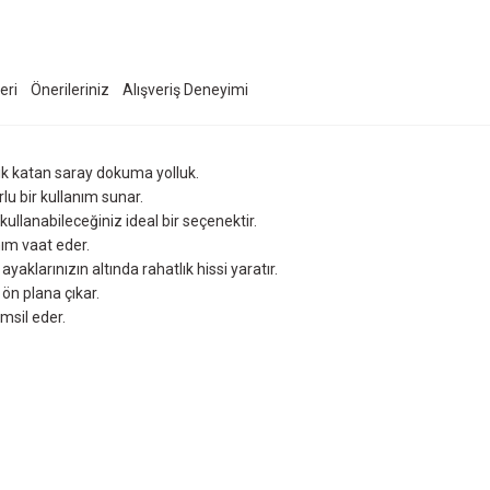
eri
Önerileriniz
Alışveriş Deneyimi
ık katan saray dokuma yolluk.
rlu bir kullanım sunar.
ullanabileceğiniz ideal bir seçenektir.
ım vaat eder.
aklarınızın altında rahatlık hissi yaratır.
ön plana çıkar.
emsil eder.
ersiz gördüğünüz noktaları öneri formunu kullanarak tarafımıza iletebilirsiniz.
Ürün hakkında henüz soru sorulmamış.
Bu ürüne ilk yorumu siz yapın!
Sitemize ilk yorumu siz yapın!
Deneyimini Paylaş
Yorum Yaz
Soru Sor