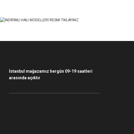
Ürün açıklamasında eksik bilgiler bulunuyor.
Ürün bilgilerinde hatalar bulunuyor.
Ürün fiyatı diğer sitelerden daha pahalı.
Bu ürüne benzer farklı alternatifler olmalı.
İstanbul mağazamız hergün 09-19 saatleri
arasında açıktır