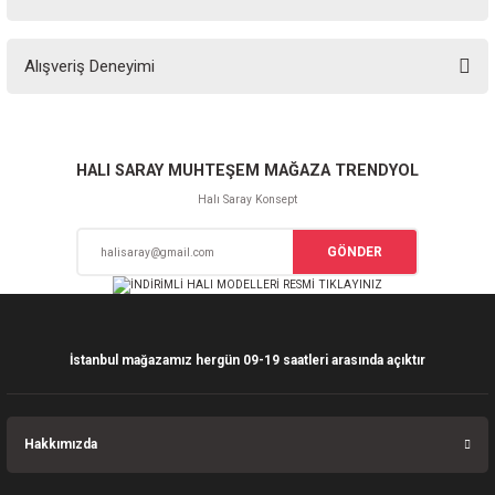
Soru Sor
Bu ürünün fiyat bilgisi, resim, ürün açıklamalarında ve diğer konularda
Alışveriş Deneyimi
yetersiz gördüğünüz noktaları öneri formunu kullanarak tarafımıza
iletebilirsiniz.
Görüş ve önerileriniz için teşekkür ederiz.
Sitemize ilk yorumu siz yapın!
Ürün resmi kalitesiz, bozuk veya görüntülenemiyor.
HALI SARAY MUHTEŞEM MAĞAZA TRENDYOL
Ürün açıklamasında eksik bilgiler bulunuyor.
Halı Saray Konsept
Deneyimini Paylaş
Ürün bilgilerinde hatalar bulunuyor.
GÖNDER
Ürün fiyatı diğer sitelerden daha pahalı.
Bu ürüne benzer farklı alternatifler olmalı.
İstanbul mağazamız hergün 09-19 saatleri arasında açıktır
Gönder
Hakkımızda