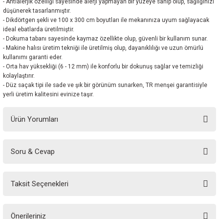
- Antialerjik özelliği sayesinde alerji yapmayan bir yüzeye sahip olup, sağlığınızı
düşünerek tasarlanmıştır.
- Dikdörtgen şekli ve 100 x 300 cm boyutları ile mekanınıza uyum sağlayacak
ideal ebatlarda üretilmiştir.
- Dokuma tabanı sayesinde kaymaz özellikte olup, güvenli bir kullanım sunar.
- Makine halısı üretim tekniği ile üretilmiş olup, dayanıklılığı ve uzun ömürlü
kullanımı garanti eder.
- Orta hav yüksekliği (6 - 12 mm) ile konforlu bir dokunuş sağlar ve temizliği
kolaylaştırır.
- Düz saçak tipi ile sade ve şık bir görünüm sunarken, TR menşei garantisiyle
yerli üretim kalitesini evinize taşır.
Ürün Yorumları
Soru & Cevap
Bu ürüne ilk yorumu siz yapın!
Taksit Seçenekleri
Yorum Yaz
Ürün hakkında henüz soru sorulmamış.
Önerileriniz