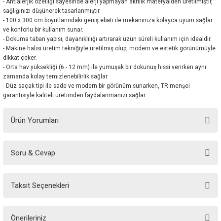
- Antialerjik özelliği sayesinde alerji yapmayan akrilik materyalden üretilmiştir,
sağlığınızı düşünerek tasarlanmıştır.
- 100 x 300 cm boyutlarındaki geniş ebatı ile mekanınıza kolayca uyum sağlar
ve konforlu bir kullanım sunar.
- Dokuma taban yapısı, dayanıklılığı artırarak uzun süreli kullanım için idealdir.
- Makine halısı üretim tekniğiyle üretilmiş olup, modern ve estetik görünümüyle
dikkat çeker.
- Orta hav yüksekliği (6 - 12 mm) ile yumuşak bir dokunuş hissi verirken aynı
zamanda kolay temizlenebilirlik sağlar.
- Düz saçak tipi ile sade ve modern bir görünüm sunarken, TR menşei
garantisiyle kaliteli üretimden faydalanmanızı sağlar.
Ürün Yorumları
Soru & Cevap
Bu ürüne ilk yorumu siz yapın!
Taksit Seçenekleri
Yorum Yaz
Ürün hakkında henüz soru sorulmamış.
Önerileriniz