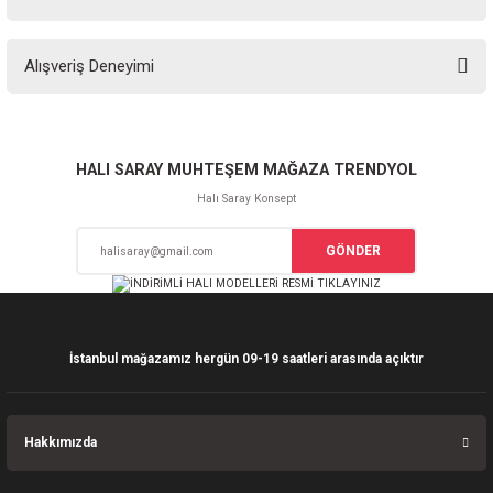
Soru Sor
Bu ürünün fiyat bilgisi, resim, ürün açıklamalarında ve diğer konularda
Alışveriş Deneyimi
yetersiz gördüğünüz noktaları öneri formunu kullanarak tarafımıza
iletebilirsiniz.
Görüş ve önerileriniz için teşekkür ederiz.
Sitemize ilk yorumu siz yapın!
Ürün resmi kalitesiz, bozuk veya görüntülenemiyor.
HALI SARAY MUHTEŞEM MAĞAZA TRENDYOL
Ürün açıklamasında eksik bilgiler bulunuyor.
Halı Saray Konsept
Deneyimini Paylaş
Ürün bilgilerinde hatalar bulunuyor.
GÖNDER
Ürün fiyatı diğer sitelerden daha pahalı.
Bu ürüne benzer farklı alternatifler olmalı.
İstanbul mağazamız hergün 09-19 saatleri arasında açıktır
Gönder
Hakkımızda