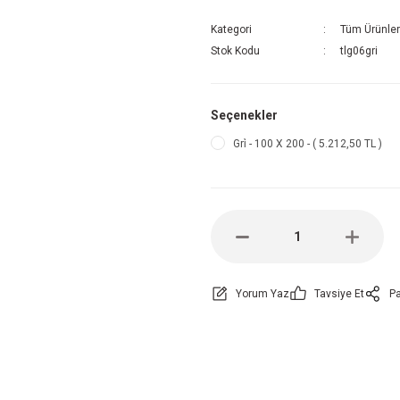
Kategori
Tüm Ürünler
Stok Kodu
tlg06gri
Seçenekler
Gri̇ - 100 X 200 - ( 5.212,50 TL )
Yorum Yaz
Tavsiye Et
Pa