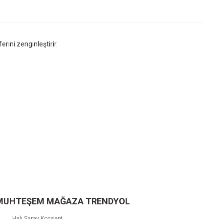
ini zenginleştirir.
 MUHTEŞEM MAĞAZA TRENDYOL
Halı Saray Konsept