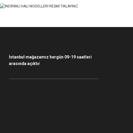
Ürün fiyatı diğer sitelerden daha pahalı.
Bu ürüne benzer farklı alternatifler olmalı.
İstanbul mağazamız hergün 09-19 saatleri
arasında açıktır