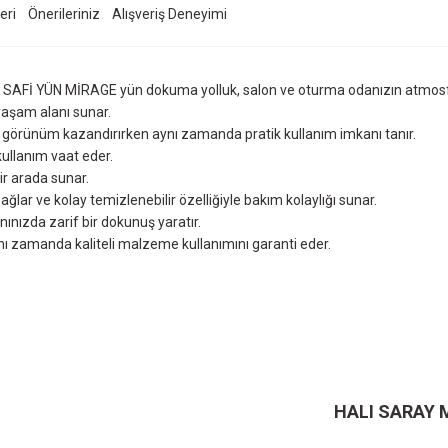
eri
Önerileriniz
Alışveriş Deneyimi
 SAFİ YÜN MİRAGE yün dokuma yolluk, salon ve oturma odanızın atmosfer
 yaşam alanı sunar.
r görünüm kazandırırken aynı zamanda pratik kullanım imkanı tanır.
kullanım vaat eder.
bir arada sunar.
ağlar ve kolay temizlenebilir özelliğiyle bakım kolaylığı sunar.
nınızda zarif bir dokunuş yaratır.
nı zamanda kaliteli malzeme kullanımını garanti eder.
ersiz gördüğünüz noktaları öneri formunu kullanarak tarafımıza iletebilirsiniz.
Ürün hakkında henüz soru sorulmamış.
Bu ürüne ilk yorumu siz yapın!
Sitemize ilk yorumu siz yapın!
Deneyimini Paylaş
Yorum Yaz
Soru Sor
HALI SARAY