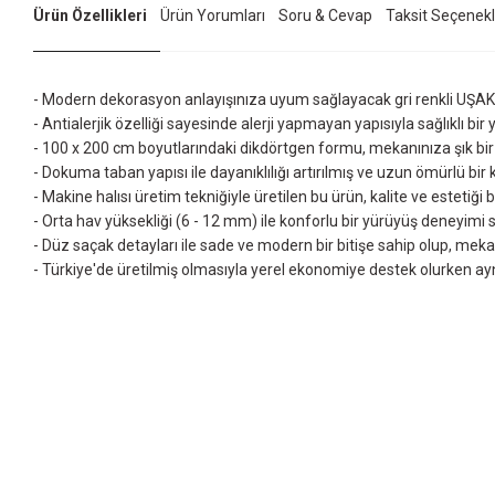
Ürün Özellikleri
Ürün Yorumları
Soru & Cevap
Taksit Seçenekl
- Modern dekorasyon anlayışınıza uyum sağlayacak gri renkli UŞAK
- Antialerjik özelliği sayesinde alerji yapmayan yapısıyla sağlıklı bir
- 100 x 200 cm boyutlarındaki dikdörtgen formu, mekanınıza şık bi
- Dokuma taban yapısı ile dayanıklılığı artırılmış ve uzun ömürlü bir 
- Makine halısı üretim tekniğiyle üretilen bu ürün, kalite ve estetiği 
- Orta hav yüksekliği (6 - 12 mm) ile konforlu bir yürüyüş deneyimi s
- Düz saçak detayları ile sade ve modern bir bitişe sahip olup, meka
- Türkiye'de üretilmiş olmasıyla yerel ekonomiye destek olurken ay
Bu ürünün fiyat bilgisi, resim, ürün açıklamalarında ve diğer konularda yet
Görüş ve önerileriniz için teşekkür ederiz.
Ürün resmi kalitesiz, bozuk veya görüntülenemiyor.
Ürün açıklamasında eksik bilgiler bulunuyor.
Ürün bilgilerinde hatalar bulunuyor.