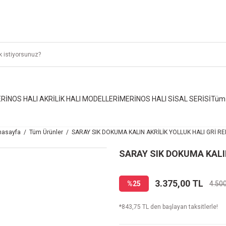
RİNOS HALI AKRİLİK HALI MODELLERİ
MERİNOS HALI SİSAL SERİSİ
Tüm 
nasayfa
Tüm Ürünler
SARAY SIK DOKUMA KALIN AKRİLİK YOLLUK HALI GRİ RE
SARAY SIK DOKUMA KALIN
3.375,00 TL
%25
4.50
*843,75 TL den başlayan taksitlerle!