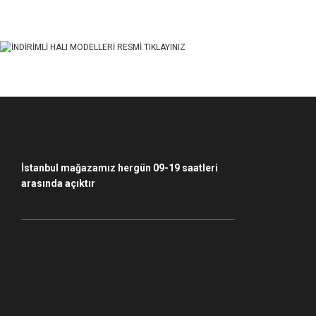
Ürün açıklamasında eksik bilgiler bulunuyor.
Ürün bilgilerinde hatalar bulunuyor.
Ürün fiyatı diğer sitelerden daha pahalı.
Bu ürüne benzer farklı alternatifler olmalı.
İstanbul mağazamız hergün 09-19 saatleri
arasında açıktır