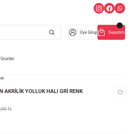
Üye Girişi
Sepetim
Ürünler
NK
 AKRİLİK YOLLUK HALI GRİ RENK
0,00 TL