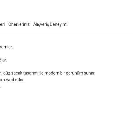
eri
Önerileriniz
Alışveriş Deneyimi
mamlar.
lar.
ken, düz saçak tasarımı ile modern bir görünüm sunar.
ım vaat eder.
.
ersiz gördüğünüz noktaları öneri formunu kullanarak tarafımıza iletebilirsiniz.
Ürün hakkında henüz soru sorulmamış.
Bu ürüne ilk yorumu siz yapın!
Sitemize ilk yorumu siz yapın!
Deneyimini Paylaş
Yorum Yaz
Soru Sor