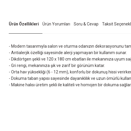
Ürün Özellikleri
Ürün Yorumları
Soru & Cevap
Taksit Seçenekl
- Modern tasarımıyla salon ve oturma odanızın dekorasyonunu ta
- Antialerjik özelliği sayesinde alerji yapmayan bir kullanım sunar.
- Dikdörtgen şekli ve 120 x 180 cm ebatları ile mekanınıza uyum sağ
- Gri rengi, mekanınıza şık ve zarif bir görünüm katar.
- Orta hav yüksekliği (6 - 12 mm), konforlu bir dokunuş hissi verir
- Dokuma taban yapısı sayesinde dayanıklılık ve uzun ömürlü kullan
- Makine halısı üretim şekli ile kaliteli ve homojen bir dokuma sağlar
Bu ürünün fiyat bilgisi, resim, ürün açıklamalarında ve diğer konularda yet
Görüş ve önerileriniz için teşekkür ederiz.
Ürün resmi kalitesiz, bozuk veya görüntülenemiyor.