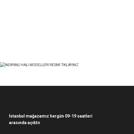
Bu ürünün fiyat bilgisi, resim, ürün açıklamalarında ve diğer konularda yet
Görüş ve önerileriniz için teşekkür ederiz.
Ürün resmi kalitesiz, bozuk veya görüntülenemiyor.
Ürün açıklamasında eksik bilgiler bulunuyor.
Ürün bilgilerinde hatalar bulunuyor.
Ürün fiyatı diğer sitelerden daha pahalı.
Bu ürüne benzer farklı alternatifler olmalı.
İstanbul mağazamız hergün 09-19 saatleri
arasında açıktır