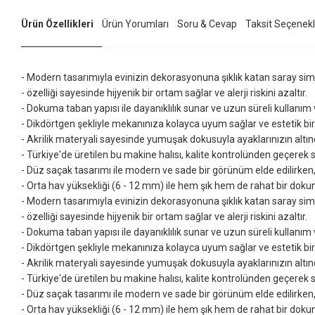
Ürün Özellikleri
Ürün Yorumları
Soru & Cevap
Taksit Seçenekl
- Modern tasarımıyla evinizin dekorasyonuna şıklık katan saray simli p
- özelliği sayesinde hijyenik bir ortam sağlar ve alerji riskini azaltır.
- Dokuma taban yapısı ile dayanıklılık sunar ve uzun süreli kullanım 
- Dikdörtgen şekliyle mekanınıza kolayca uyum sağlar ve estetik bi
- Akrilik materyali sayesinde yumuşak dokusuyla ayaklarınızın altında
- Türkiye'de üretilen bu makine halısı, kalite kontrolünden geçerek s
- Düz saçak tasarımı ile modern ve sade bir görünüm elde edilirken, t
- Orta hav yüksekliği (6 - 12 mm) ile hem şık hem de rahat bir doku
- Modern tasarımıyla evinizin dekorasyonuna şıklık katan saray simli p
- özelliği sayesinde hijyenik bir ortam sağlar ve alerji riskini azaltır.
- Dokuma taban yapısı ile dayanıklılık sunar ve uzun süreli kullanım 
- Dikdörtgen şekliyle mekanınıza kolayca uyum sağlar ve estetik bi
- Akrilik materyali sayesinde yumuşak dokusuyla ayaklarınızın altında
- Türkiye'de üretilen bu makine halısı, kalite kontrolünden geçerek s
- Düz saçak tasarımı ile modern ve sade bir görünüm elde edilirken, t
- Orta hav yüksekliği (6 - 12 mm) ile hem şık hem de rahat bir doku