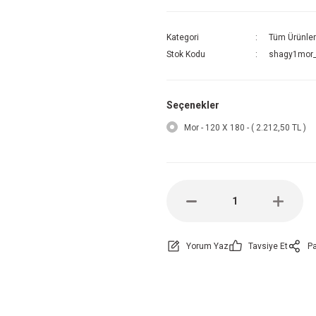
Kategori
Tüm Ürünler
Stok Kodu
shagy1mor_
Seçenekler
Mor - 120 X 180 - ( 2.212,50 TL )
Yorum Yaz
Tavsiye Et
Pa