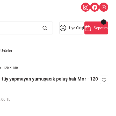
Üye Girişi
Sepetim
Ürünler
r - 120 X 180
oz tüy yapmayan yumuşacık peluş halı Mor - 120
0,00 TL