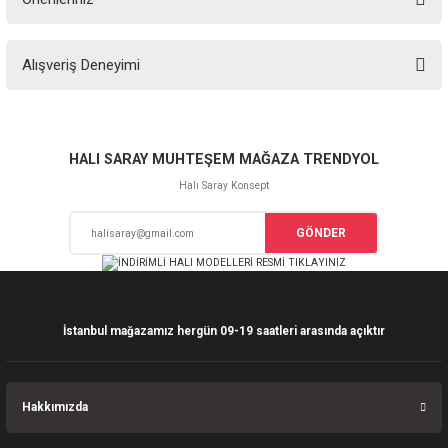
Soru Sor
Bu ürünün fiyat bilgisi, resim, ürün açıklamalarında ve diğer konularda
Alışveriş Deneyimi
yetersiz gördüğünüz noktaları öneri formunu kullanarak tarafımıza
iletebilirsiniz.
Görüş ve önerileriniz için teşekkür ederiz.
Sitemize ilk yorumu siz yapın!
Ürün resmi kalitesiz, bozuk veya görüntülenemiyor.
HALI SARAY MUHTEŞEM MAĞAZA TRENDYOL
Ürün açıklamasında eksik bilgiler bulunuyor.
Halı Saray Konsept
Deneyimini Paylaş
Ürün bilgilerinde hatalar bulunuyor.
GÖNDER
Ürün fiyatı diğer sitelerden daha pahalı.
Bu ürüne benzer farklı alternatifler olmalı.
İstanbul mağazamız hergün 09-19 saatleri arasında açıktır
Gönder
Hakkımızda