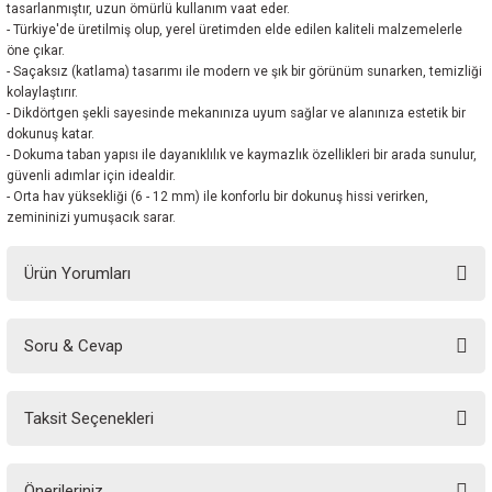
tasarlanmıştır, uzun ömürlü kullanım vaat eder.
- Türkiye'de üretilmiş olup, yerel üretimden elde edilen kaliteli malzemelerle
öne çıkar.
- Saçaksız (katlama) tasarımı ile modern ve şık bir görünüm sunarken, temizliği
kolaylaştırır.
- Dikdörtgen şekli sayesinde mekanınıza uyum sağlar ve alanınıza estetik bir
dokunuş katar.
- Dokuma taban yapısı ile dayanıklılık ve kaymazlık özellikleri bir arada sunulur,
güvenli adımlar için idealdir.
- Orta hav yüksekliği (6 - 12 mm) ile konforlu bir dokunuş hissi verirken,
zemininizi yumuşacık sarar.
Ürün Yorumları
Soru & Cevap
Bu ürüne ilk yorumu siz yapın!
Taksit Seçenekleri
Yorum Yaz
Ürün hakkında henüz soru sorulmamış.
Önerileriniz