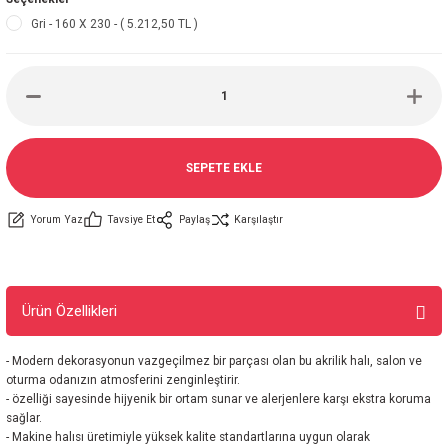
Gri - 160 X 230 - ( 5.212,50 TL )
SEPETE EKLE
Yorum Yaz
Tavsiye Et
Paylaş
Karşılaştır
Ürün Özellikleri
- Modern dekorasyonun vazgeçilmez bir parçası olan bu akrilik halı, salon ve
oturma odanızın atmosferini zenginleştirir.
- özelliği sayesinde hijyenik bir ortam sunar ve alerjenlere karşı ekstra koruma
sağlar.
- Makine halısı üretimiyle yüksek kalite standartlarına uygun olarak