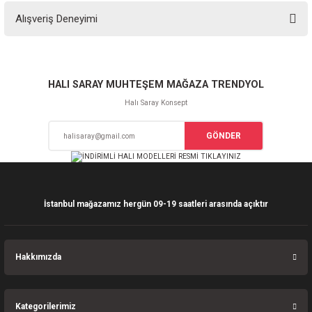
Bu ürünün fiyat bilgisi, resim, ürün açıklamalarında ve diğer konularda
Alışveriş Deneyimi
yetersiz gördüğünüz noktaları öneri formunu kullanarak tarafımıza
iletebilirsiniz.
Görüş ve önerileriniz için teşekkür ederiz.
Sitemize ilk yorumu siz yapın!
Ürün resmi kalitesiz, bozuk veya görüntülenemiyor.
HALI SARAY MUHTEŞEM MAĞAZA TRENDYOL
Ürün açıklamasında eksik bilgiler bulunuyor.
Halı Saray Konsept
Deneyimini Paylaş
Ürün bilgilerinde hatalar bulunuyor.
GÖNDER
Ürün fiyatı diğer sitelerden daha pahalı.
Bu ürüne benzer farklı alternatifler olmalı.
İstanbul mağazamız hergün 09-19 saatleri arasında açıktır
Gönder
Hakkımızda
Kategorilerimiz