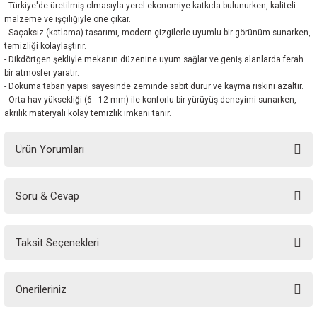
- Türkiye'de üretilmiş olmasıyla yerel ekonomiye katkıda bulunurken, kaliteli
malzeme ve işçiliğiyle öne çıkar.
- Saçaksız (katlama) tasarımı, modern çizgilerle uyumlu bir görünüm sunarken,
temizliği kolaylaştırır.
- Dikdörtgen şekliyle mekanın düzenine uyum sağlar ve geniş alanlarda ferah
bir atmosfer yaratır.
- Dokuma taban yapısı sayesinde zeminde sabit durur ve kayma riskini azaltır.
- Orta hav yüksekliği (6 - 12 mm) ile konforlu bir yürüyüş deneyimi sunarken,
akrilik materyali kolay temizlik imkanı tanır.
Ürün Yorumları
Soru & Cevap
Bu ürüne ilk yorumu siz yapın!
Taksit Seçenekleri
Yorum Yaz
Ürün hakkında henüz soru sorulmamış.
Önerileriniz
Soru Sor