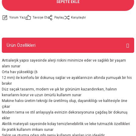
SEPETE EKLE
Yorum Yaz
Tavsiye Et
Paylaş
Karşılaştır
Ürün Özellikleri
Antialerjik yapısı sayesinde alerji riskini minimize eder ve sağlıklı bir yaşam
alanı sunar
Orta hav yüksekliği (6
12 mm) ile konforlu bir dokunuş sağlar ve ayaklarınızın altında yumuşak bir his
bırakır
Düz saçak tasarımı, modern ve şık bir görünüm kazandırırken, halının
kenarlarını korur ve uzun ömürlü kullanım sunar
Makine halısı üretim tekniği ile üretilmiş olup, dayanıklılığı ve kalitesiyle öne
çıkar
Modern tema ve stil anlayışıyla evinizin dekorasyonuna çağdaş bir dokunuş
ekler
Akrilik materyali sayesinde kolay temizlenebilirlik ve leke tutmazlık özellikleri
ile pratik kullanım imkanı sunar
Salon ve oturma odası gibi geniş kullanım alanları için idealdir