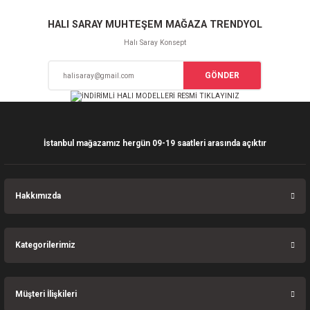
Sitemize ilk yorumu siz yapın!
Ürün resmi kalitesiz, bozuk veya görüntülenemiyor.
HALI SARAY MUHTEŞEM MAĞAZA TRENDYOL
Ürün açıklamasında eksik bilgiler bulunuyor.
Halı Saray Konsept
Deneyimini Paylaş
Ürün bilgilerinde hatalar bulunuyor.
GÖNDER
Ürün fiyatı diğer sitelerden daha pahalı.
Bu ürüne benzer farklı alternatifler olmalı.
İstanbul mağazamız hergün 09-19 saatleri arasında açıktır
Gönder
Hakkımızda
Kategorilerimiz
Müşteri İlişkileri