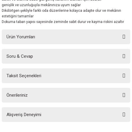
genişlik ve uzunluğuyla mekânınıza uyum sağlar
Dikdörtgen şekliyle farklı oda düzenlerine kolayca adapte olur ve mekânın
estetiğini tamamlar
Dokuma taban yapısı sayesinde zeminde sabit durur ve kayma riskini azaltır
Ürün Yorumları
Soru & Cevap
Bu ürüne ilk yorumu siz yapın!
Taksit Seçenekleri
Yorum Yaz
Ürün hakkında henüz soru sorulmamış.
Önerileriniz
Soru Sor
Bu ürünün fiyat bilgisi, resim, ürün açıklamalarında ve diğer konularda
Alışveriş Deneyimi
yetersiz gördüğünüz noktaları öneri formunu kullanarak tarafımıza
iletebilirsiniz.
Görüş ve önerileriniz için teşekkür ederiz.