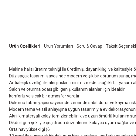
Ürün Özellikleri
Ürün Yorumları
Soru & Cevap
Taksit Seçenekl
Makine halısı üretim tekniği ile üretilmiş, dayanıklılığı ve kalitesiyle
Düz saçak tasarımı sayesinde modern ve şık bir görünüm sunar, me
Antialerjik özelliği ile alerji riskini minimize eder, sağlıklı bir yaşam 
Salon ve oturma odası gibi geniş kullanım alanları için idealdir
konforlu ve sıcak bir atmosfer yaratır
Dokuma taban yapısı sayesinde zeminde sabit durur ve kayma riskin
Modern tema ve stil anlayışına uygun tasarımıyla ev dekorasyonun
Akrilik materyali kolay temizlenebilirlik ve uzun ömürlü kullanım su
Dikdörtgen şekliyle çeşitli oda düzenlerine kolayca uyum sağlar v
Orta hav yüksekliği (6