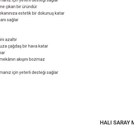
anız için yeterli desteği sağlar
 öne çıkan bir üründür
kanınıza estetik bir dokunuş katar
alanı sağlar
i azaltır
uza çağdaş bir hava katar
nar
e mekânın akışını bozmaz
anız için yeterli desteği sağlar
ersiz gördüğünüz noktaları öneri formunu kullanarak tarafımıza iletebilirsiniz.
Ürün hakkında henüz soru sorulmamış.
Bu ürüne ilk yorumu siz yapın!
Sitemize ilk yorumu siz yapın!
Deneyimini Paylaş
Yorum Yaz
Soru Sor
HALI SARAY