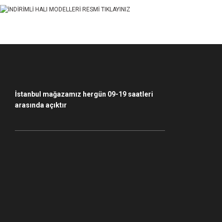
Ürün fiyatı diğer sitelerden daha pahalı.
Bu ürüne benzer farklı alternatifler olmalı.
İstanbul mağazamız hergün 09-19 saatleri
arasında açıktır