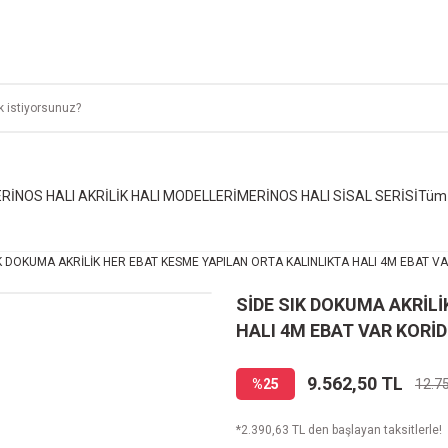
RİNOS HALI AKRİLİK HALI MODELLERİ
MERİNOS HALI SİSAL SERİSİ
Tüm 
IK DOKUMA AKRİLİK HER EBAT KESME YAPILAN ORTA KALINLIKTA HALI 4M EBAT VA
SİDE SIK DOKUMA AKRİL
HALI 4M EBAT VAR KORİD
9.562,50 TL
%25
12.7
*2.390,63 TL den başlayan taksitlerle!