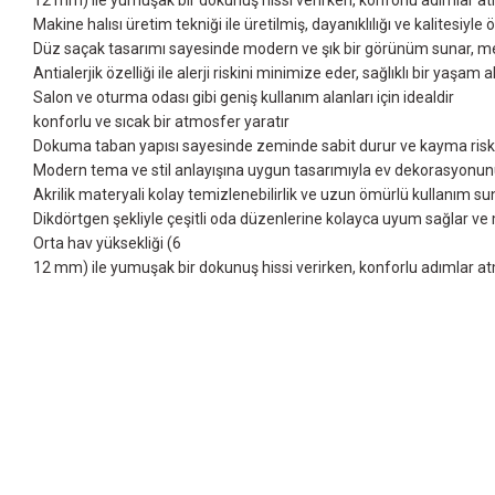
12 mm) ile yumuşak bir dokunuş hissi verirken, konforlu adımlar atm
Makine halısı üretim tekniği ile üretilmiş, dayanıklılığı ve kalitesiyle
Düz saçak tasarımı sayesinde modern ve şık bir görünüm sunar, me
Antialerjik özelliği ile alerji riskini minimize eder, sağlıklı bir yaşam 
Salon ve oturma odası gibi geniş kullanım alanları için idealdir
konforlu ve sıcak bir atmosfer yaratır
Dokuma taban yapısı sayesinde zeminde sabit durur ve kayma riskin
Modern tema ve stil anlayışına uygun tasarımıyla ev dekorasyonun
Akrilik materyali kolay temizlenebilirlik ve uzun ömürlü kullanım su
Dikdörtgen şekliyle çeşitli oda düzenlerine kolayca uyum sağlar v
Orta hav yüksekliği (6
12 mm) ile yumuşak bir dokunuş hissi verirken, konforlu adımlar atm
Bu ürünün fiyat bilgisi, resim, ürün açıklamalarında ve diğer konularda yet
Görüş ve önerileriniz için teşekkür ederiz.
Ürün resmi kalitesiz, bozuk veya görüntülenemiyor.
Ürün açıklamasında eksik bilgiler bulunuyor.
Ürün bilgilerinde hatalar bulunuyor.