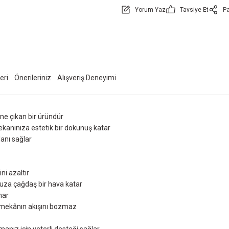
Yorum Yaz
Tavsiye Et
Pa
eri
Önerileriniz
Alışveriş Deneyimi
 öne çıkan bir üründür
kanınıza estetik bir dokunuş katar
alanı sağlar
i azaltır
uza çağdaş bir hava katar
nar
e mekânın akışını bozmaz