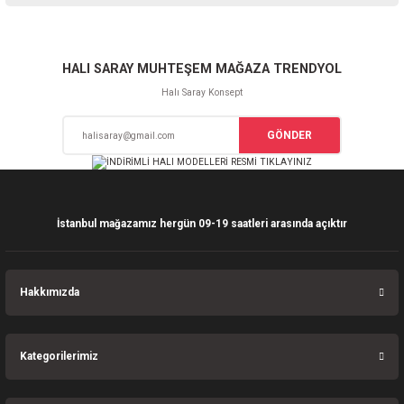
iletebilirsiniz.
Görüş ve önerileriniz için teşekkür ederiz.
Sitemize ilk yorumu siz yapın!
Ürün resmi kalitesiz, bozuk veya görüntülenemiyor.
HALI SARAY MUHTEŞEM MAĞAZA TRENDYOL
Ürün açıklamasında eksik bilgiler bulunuyor.
Halı Saray Konsept
Deneyimini Paylaş
Ürün bilgilerinde hatalar bulunuyor.
GÖNDER
Ürün fiyatı diğer sitelerden daha pahalı.
Bu ürüne benzer farklı alternatifler olmalı.
İstanbul mağazamız hergün 09-19 saatleri arasında açıktır
Gönder
Hakkımızda
Kategorilerimiz