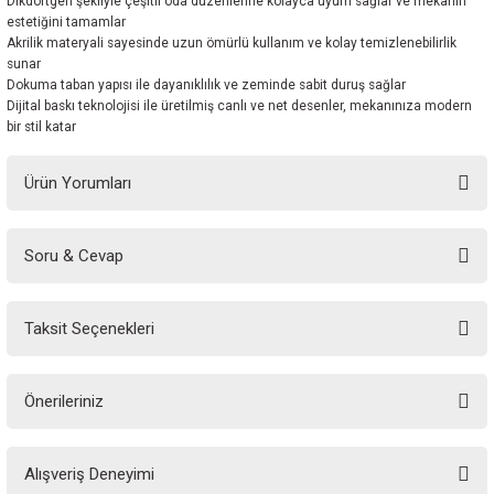
Dikdörtgen şekliyle çeşitli oda düzenlerine kolayca uyum sağlar ve mekânın
estetiğini tamamlar
Akrilik materyali sayesinde uzun ömürlü kullanım ve kolay temizlenebilirlik
sunar
Dokuma taban yapısı ile dayanıklılık ve zeminde sabit duruş sağlar
Dijital baskı teknolojisi ile üretilmiş canlı ve net desenler, mekanınıza modern
bir stil katar
Ürün Yorumları
Soru & Cevap
Bu ürüne ilk yorumu siz yapın!
Taksit Seçenekleri
Yorum Yaz
Ürün hakkında henüz soru sorulmamış.
Önerileriniz
Soru Sor
Bu ürünün fiyat bilgisi, resim, ürün açıklamalarında ve diğer konularda
Alışveriş Deneyimi
yetersiz gördüğünüz noktaları öneri formunu kullanarak tarafımıza