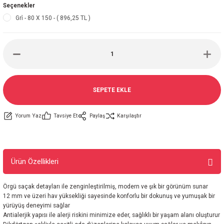
Seçenekler
Gri̇ - 80 X 150 - ( 896,25 TL )
SEPETE EKLE
Yorum Yaz
Tavsiye Et
Paylaş
Karşılaştır
Ürün Özellikleri
Örgü saçak detayları ile zenginleştirilmiş, modern ve şık bir görünüm sunar
12 mm ve üzeri hav yüksekliği sayesinde konforlu bir dokunuş ve yumuşak bir
yürüyüş deneyimi sağlar
Antialerjik yapısı ile alerji riskini minimize eder, sağlıklı bir yaşam alanı oluşturur