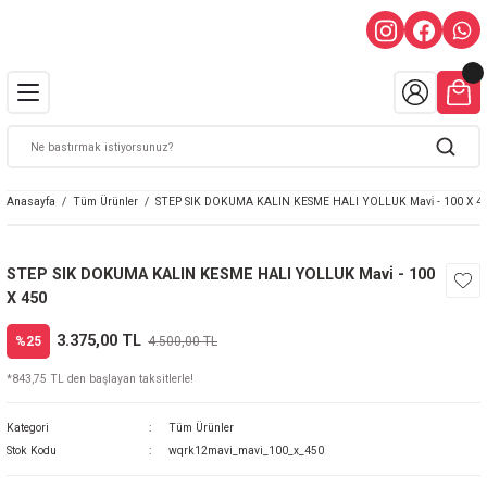
Anasayfa
Tüm Ürünler
STEP SIK DOKUMA KALIN KESME HALI YOLLUK Mavi̇ - 100 X 4
STEP SIK DOKUMA KALIN KESME HALI YOLLUK Mavi̇ - 100
X 450
3.375,00 TL
%25
4.500,00 TL
*843,75 TL den başlayan taksitlerle!
Kategori
Tüm Ürünler
Stok Kodu
wqrk12mavi_mavi_100_x_450