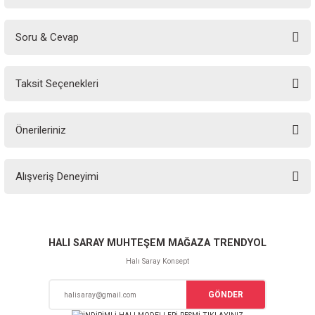
Soru & Cevap
Bu ürüne ilk yorumu siz yapın!
Taksit Seçenekleri
Yorum Yaz
Ürün hakkında henüz soru sorulmamış.
Önerileriniz
Soru Sor
Bu ürünün fiyat bilgisi, resim, ürün açıklamalarında ve diğer konularda
Alışveriş Deneyimi
yetersiz gördüğünüz noktaları öneri formunu kullanarak tarafımıza
iletebilirsiniz.
Görüş ve önerileriniz için teşekkür ederiz.
Sitemize ilk yorumu siz yapın!
Ürün resmi kalitesiz, bozuk veya görüntülenemiyor.
HALI SARAY MUHTEŞEM MAĞAZA TRENDYOL
Ürün açıklamasında eksik bilgiler bulunuyor.
Halı Saray Konsept
Deneyimini Paylaş
Ürün bilgilerinde hatalar bulunuyor.
GÖNDER
Ürün fiyatı diğer sitelerden daha pahalı.