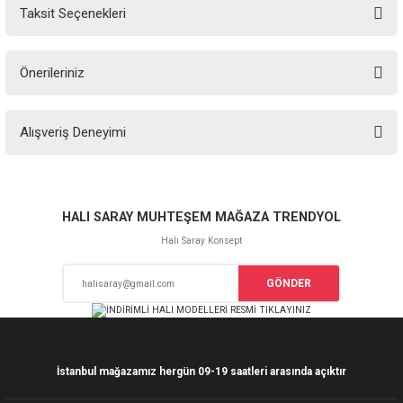
Taksit Seçenekleri
Yorum Yaz
Ürün hakkında henüz soru sorulmamış.
Önerileriniz
Soru Sor
Bu ürünün fiyat bilgisi, resim, ürün açıklamalarında ve diğer konularda
Alışveriş Deneyimi
yetersiz gördüğünüz noktaları öneri formunu kullanarak tarafımıza
iletebilirsiniz.
Görüş ve önerileriniz için teşekkür ederiz.
Sitemize ilk yorumu siz yapın!
Ürün resmi kalitesiz, bozuk veya görüntülenemiyor.
HALI SARAY MUHTEŞEM MAĞAZA TRENDYOL
Ürün açıklamasında eksik bilgiler bulunuyor.
Halı Saray Konsept
Deneyimini Paylaş
Ürün bilgilerinde hatalar bulunuyor.
GÖNDER
Ürün fiyatı diğer sitelerden daha pahalı.
Bu ürüne benzer farklı alternatifler olmalı.
İstanbul mağazamız hergün 09-19 saatleri arasında açıktır