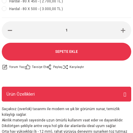
Hardal - 80 X 450 - ( 2.700,00 TL )
Hardal - 80 X 500 - ( 3.000,00 TL )
SEPETE EKLE
Yorum Yaz
Tavsiye Et
Paylaş
Karşılaştır
Ürün Özellikleri
Saçaksız (overlok) tasarımı ile modern ve şık bir görünüm sunar, temizlik
kolaylığı sağlar.
Akrilik materyali sayesinde uzun ömürlü kullanım vaat eder ve dayanıklıdır.
Dikdörtgen şekliyle antre veya hol gibi dar alanlarda ideal uyum sağlar.
Orta hav yüksekliği (6 - 12 mm), rahat yürüyüş deneyimi sunarken toz tutmaz