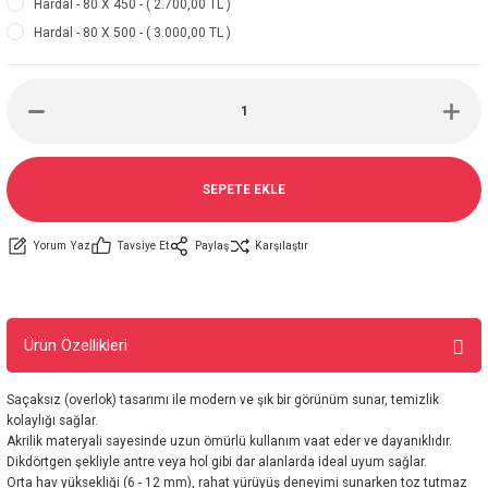
Hardal - 80 X 450 - ( 2.700,00 TL )
Hardal - 80 X 500 - ( 3.000,00 TL )
SEPETE EKLE
Yorum Yaz
Tavsiye Et
Paylaş
Karşılaştır
Ürün Özellikleri
Saçaksız (overlok) tasarımı ile modern ve şık bir görünüm sunar, temizlik
kolaylığı sağlar.
Akrilik materyali sayesinde uzun ömürlü kullanım vaat eder ve dayanıklıdır.
Dikdörtgen şekliyle antre veya hol gibi dar alanlarda ideal uyum sağlar.
Orta hav yüksekliği (6 - 12 mm), rahat yürüyüş deneyimi sunarken toz tutmaz