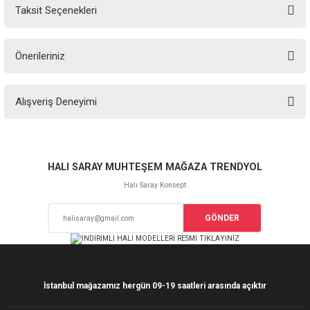
Taksit Seçenekleri
Yorum Yaz
Ürün hakkında henüz soru sorulmamış.
Önerileriniz
Soru Sor
Bu ürünün fiyat bilgisi, resim, ürün açıklamalarında ve diğer konularda
Alışveriş Deneyimi
yetersiz gördüğünüz noktaları öneri formunu kullanarak tarafımıza
iletebilirsiniz.
Görüş ve önerileriniz için teşekkür ederiz.
Sitemize ilk yorumu siz yapın!
Ürün resmi kalitesiz, bozuk veya görüntülenemiyor.
HALI SARAY MUHTEŞEM MAĞAZA TRENDYOL
Ürün açıklamasında eksik bilgiler bulunuyor.
Halı Saray Konsept
Deneyimini Paylaş
Ürün bilgilerinde hatalar bulunuyor.
GÖNDER
Ürün fiyatı diğer sitelerden daha pahalı.
Bu ürüne benzer farklı alternatifler olmalı.
İstanbul mağazamız hergün 09-19 saatleri arasında açıktır