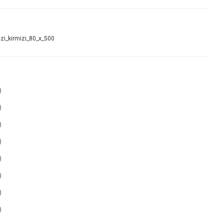
izi_kirmizi_80_x_500
)
)
)
)
)
)
)
)