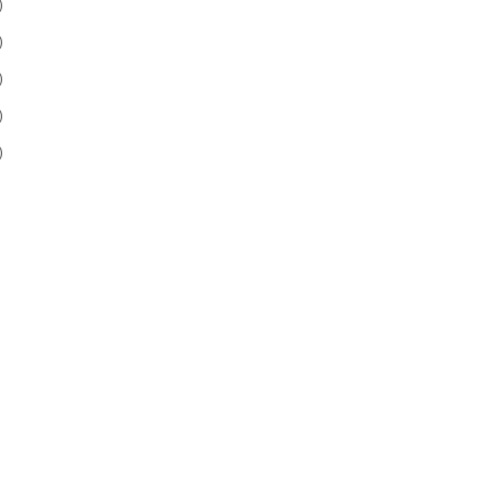
)
)
)
)
)