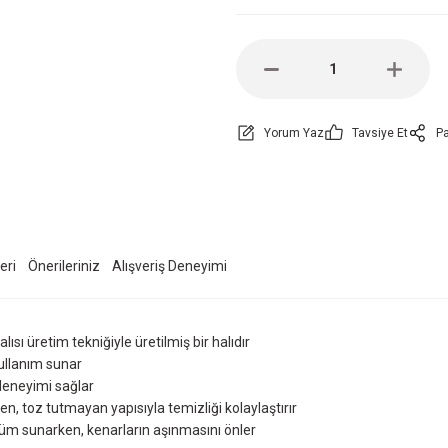
Yorum Yaz
Tavsiye Et
Pa
eri
Önerileriniz
Alışveriş Deneyimi
sı üretim tekniğiyle üretilmiş bir halıdır
kullanım sunar
 deneyimi sağlar
ken, toz tutmayan yapısıyla temizliği kolaylaştırır
üm sunarken, kenarların aşınmasını önler