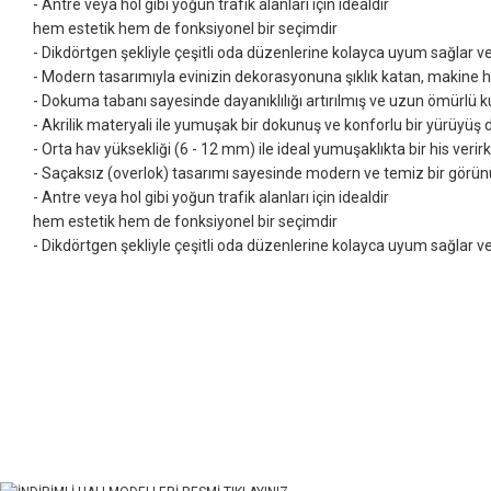
- Antre veya hol gibi yoğun trafik alanları için idealdir
hem estetik hem de fonksiyonel bir seçimdir
- Dikdörtgen şekliyle çeşitli oda düzenlerine kolayca uyum sağlar 
- Modern tasarımıyla evinizin dekorasyonuna şıklık katan, makine halı
- Dokuma tabanı sayesinde dayanıklılığı artırılmış ve uzun ömürlü 
- Akrilik materyali ile yumuşak bir dokunuş ve konforlu bir yürüyüş
- Orta hav yüksekliği (6 - 12 mm) ile ideal yumuşaklıkta bir his verir
- Saçaksız (overlok) tasarımı sayesinde modern ve temiz bir görün
- Antre veya hol gibi yoğun trafik alanları için idealdir
hem estetik hem de fonksiyonel bir seçimdir
- Dikdörtgen şekliyle çeşitli oda düzenlerine kolayca uyum sağlar 
Bu ürünün fiyat bilgisi, resim, ürün açıklamalarında ve diğer konularda yet
Görüş ve önerileriniz için teşekkür ederiz.
Ürün resmi kalitesiz, bozuk veya görüntülenemiyor.
Ürün açıklamasında eksik bilgiler bulunuyor.
Ürün bilgilerinde hatalar bulunuyor.