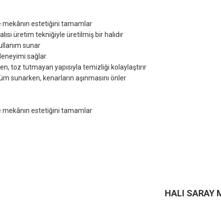
ve mekânın estetiğini tamamlar
sı üretim tekniğiyle üretilmiş bir halıdır
kullanım sunar
 deneyimi sağlar
ken, toz tutmayan yapısıyla temizliği kolaylaştırır
üm sunarken, kenarların aşınmasını önler
ve mekânın estetiğini tamamlar
ersiz gördüğünüz noktaları öneri formunu kullanarak tarafımıza iletebilirsiniz.
Ürün hakkında henüz soru sorulmamış.
Bu ürüne ilk yorumu siz yapın!
Sitemize ilk yorumu siz yapın!
Deneyimini Paylaş
Yorum Yaz
Soru Sor
HALI SARAY