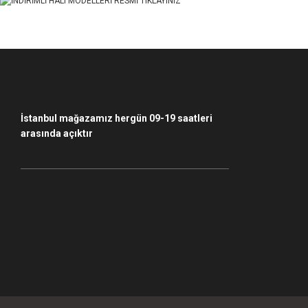
Ürün fiyatı diğer sitelerden daha pahalı.
Bu ürüne benzer farklı alternatifler olmalı.
İstanbul mağazamız hergün 09-19 saatleri
arasında açıktır