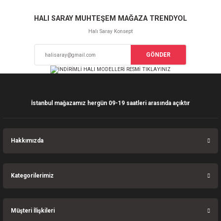
Sitemize ilk yorumu siz yapın!
Ürün resmi kalitesiz, bozuk veya görüntülenemiyor.
HALI SARAY MUHTEŞEM MAĞAZA TRENDYOL
Ürün açıklamasında eksik bilgiler bulunuyor.
Halı Saray Konsept
Deneyimini Paylaş
Ürün bilgilerinde hatalar bulunuyor.
GÖNDER
Ürün fiyatı diğer sitelerden daha pahalı.
Bu ürüne benzer farklı alternatifler olmalı.
İstanbul mağazamız hergün 09-19 saatleri arasında açıktır
Gönder
Hakkımızda
Kategorilerimiz
Müşteri İlişkileri