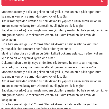
Modern tasarımıyla dikkat çeken bu halı yolluk, mekanınıza şık bir görünüm
kazandırırken aynı zamanda fonksiyonellik sağlar.
Akrilik materyalden üretilen bu halı, dayanıklı yapısıyla uzun süreli kullanım
imkanı sunar ve kolay temizlenebilir özelliğiyle pratiklik sağlar.
Saçaksız (overlok) tasarımıyla modern çizgileri yansıtan bu halı yolluk, temiz ve
düzgün kenarları ile mekanınıza estetik bir uyum katarken, bakımını da
kolaylaştırır.
Orta hav yüksekliği (6 - 12 mm), Step sık dokuma halının altında yürürken
yumuşak bir his bırakarak konforlu bir deneyim sunar.
Makine halısı olarak üretilen bu ürün, kaliteli dokumasıyla uzun süreli kullanım
için idealdir ve dayanıklılığıyla öne çıkar.
Dokuma taban özelliği sayesinde Step sık dokuma halının tabanı kaymaz
yapıdadır, bu da kayma riskini azaltarak güvenli adımlar atmanızı sağlar.
Modern tasarımıyla dikkat çeken bu halı yolluk, mekanınıza şık bir görünüm
kazandırırken aynı zamanda fonksiyonellik sağlar.
Akrilik materyalden üretilen bu halı, dayanıklı yapısıyla uzun süreli kullanım
imkanı sunar ve kolay temizlenebilir özelliğiyle pratiklik sağlar.
Saçaksız (overlok) tasarımıyla modern çizgileri yansıtan bu halı yolluk, temiz ve
düzgün kenarları ile mekanınıza estetik bir uyum katarken, bakımını da
kolaylaştırır.
Orta hav yüksekliği (6 - 12 mm), Step sık dokuma halının altında yürürken