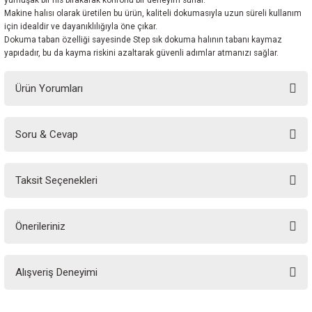
yumuşak bir his bırakarak konforlu bir deneyim sunar.
Makine halısı olarak üretilen bu ürün, kaliteli dokumasıyla uzun süreli kullanım
için idealdir ve dayanıklılığıyla öne çıkar.
Dokuma taban özelliği sayesinde Step sık dokuma halının tabanı kaymaz
yapıdadır, bu da kayma riskini azaltarak güvenli adımlar atmanızı sağlar.
Ürün Yorumları
Soru & Cevap
Bu ürüne ilk yorumu siz yapın!
Taksit Seçenekleri
Yorum Yaz
Ürün hakkında henüz soru sorulmamış.
Önerileriniz
Soru Sor
Bu ürünün fiyat bilgisi, resim, ürün açıklamalarında ve diğer konularda
Alışveriş Deneyimi
yetersiz gördüğünüz noktaları öneri formunu kullanarak tarafımıza
iletebilirsiniz.
Görüş ve önerileriniz için teşekkür ederiz.