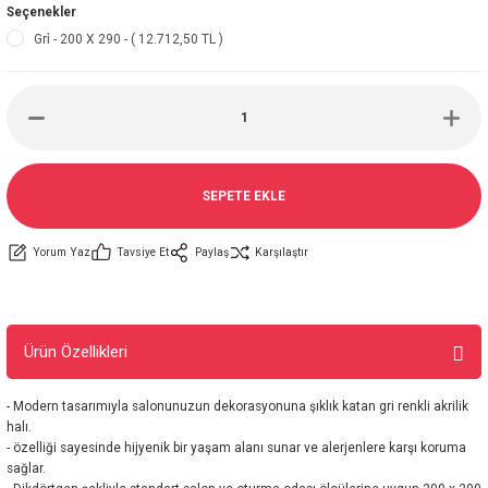
Seçenekler
Gri̇ - 200 X 290 - ( 12.712,50 TL )
SEPETE EKLE
Yorum Yaz
Tavsiye Et
Paylaş
Karşılaştır
Ürün Özellikleri
- Modern tasarımıyla salonunuzun dekorasyonuna şıklık katan gri renkli akrilik
halı.
- özelliği sayesinde hijyenik bir yaşam alanı sunar ve alerjenlere karşı koruma
sağlar.