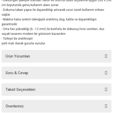
- Dikdörtgen şekliyle standart salon ve oturma odası ölçülerine uygun 200 x 290
cm boyutunda geniş kullanım alanı sunar.
- Dokuma taban yapısı ile dayanıklılığı artırarak uzun süreli kullanım imkanı
sağlar.
- Makine halısı üretim tekniğiyle üretilmiş olup, kalite ve dayanıklılığın
garantisidir.
- Orta hav yüksekliği (6 - 12 mm) ile konforlu bir dokunuş hissi verirken, düz
saçak tasarımı modern bir görünüm kazandırır.
- Türkiye'de üretilmiştir
yerli malı olarak gururla sunulur.
Ürün Yorumları
Soru & Cevap
Bu ürüne ilk yorumu siz yapın!
Taksit Seçenekleri
Yorum Yaz
Ürün hakkında henüz soru sorulmamış.
Önerileriniz
Soru Sor