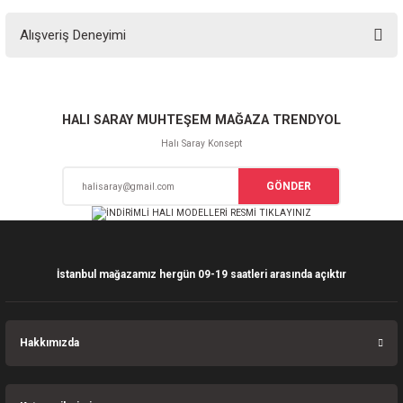
Bu ürünün fiyat bilgisi, resim, ürün açıklamalarında ve diğer konularda
Alışveriş Deneyimi
yetersiz gördüğünüz noktaları öneri formunu kullanarak tarafımıza
iletebilirsiniz.
Görüş ve önerileriniz için teşekkür ederiz.
Sitemize ilk yorumu siz yapın!
Ürün resmi kalitesiz, bozuk veya görüntülenemiyor.
HALI SARAY MUHTEŞEM MAĞAZA TRENDYOL
Ürün açıklamasında eksik bilgiler bulunuyor.
Halı Saray Konsept
Deneyimini Paylaş
Ürün bilgilerinde hatalar bulunuyor.
GÖNDER
Ürün fiyatı diğer sitelerden daha pahalı.
Bu ürüne benzer farklı alternatifler olmalı.
İstanbul mağazamız hergün 09-19 saatleri arasında açıktır
Gönder
Hakkımızda