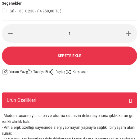
Seçenekler
Gri̇ - 160 X 230 - ( 4.950,00 TL )
SEPETE EKLE
Yorum Yaz
Tavsiye Et
Paylaş
Karşılaştır
Ürün Özellikleri
- Modern tasarımıyla salon ve oturma odanızın dekorasyonuna şıklık katan gri
renkli akrilik halı.
- Antialerjik özelliği sayesinde alerji yapmayan yapısıyla sağlıklı bir yaşam alanı
sunar.