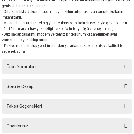
- 160 x 230 cm boyutlarındaki dikdörtgen formu ile mekanınıza uyum sağlar ve
geniş kullanım alanı sunar.
- Orta kalınlıkta dokuma tabanı, dayanıklılığı artırarak uzun ömürlü kullanım
imkanı tanır.
- Makine halısı üretim tekniğiyle üretilmiş olup, kaliteli işçiliğiyle göz doldurur.
- 6 - 12 mm arası hav yüksekliği ile konforlu bir yürüyüş deneyimi sağlar.
- Düz saçak tasarımı, modern ve temiz bir görünüm kazandırırken aynı
zamanda dayanıklılığı artırır.
- Türkiye menşeli olup yerel üretimden yararlanarak ekonomik ve kaliteli bir
seçenek sunar.
Ürün Yorumları
Soru & Cevap
Bu ürüne ilk yorumu siz yapın!
Taksit Seçenekleri
Yorum Yaz
Ürün hakkında henüz soru sorulmamış.
Önerileriniz
Soru Sor