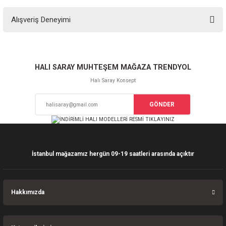
Bu ürünün fiyat bilgisi, resim, ürün açıklamalarında ve diğer konularda
Alışveriş Deneyimi
yetersiz gördüğünüz noktaları öneri formunu kullanarak tarafımıza
iletebilirsiniz.
Görüş ve önerileriniz için teşekkür ederiz.
Sitemize ilk yorumu siz yapın!
Ürün resmi kalitesiz, bozuk veya görüntülenemiyor.
HALI SARAY MUHTEŞEM MAĞAZA TRENDYOL
Ürün açıklamasında eksik bilgiler bulunuyor.
Halı Saray Konsept
Deneyimini Paylaş
Ürün bilgilerinde hatalar bulunuyor.
GÖNDER
Ürün fiyatı diğer sitelerden daha pahalı.
Bu ürüne benzer farklı alternatifler olmalı.
İstanbul mağazamız hergün 09-19 saatleri arasında açıktır
Gönder
Hakkımızda