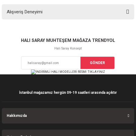
Bu ürünün fiyat bilgisi, resim, ürün açıklamalarında ve diğer konularda
Alışveriş Deneyimi
yetersiz gördüğünüz noktaları öneri formunu kullanarak tarafımıza
iletebilirsiniz.
Görüş ve önerileriniz için teşekkür ederiz.
Sitemize ilk yorumu siz yapın!
Ürün resmi kalitesiz, bozuk veya görüntülenemiyor.
HALI SARAY MUHTEŞEM MAĞAZA TRENDYOL
Ürün açıklamasında eksik bilgiler bulunuyor.
Halı Saray Konsept
Deneyimini Paylaş
Ürün bilgilerinde hatalar bulunuyor.
GÖNDER
Ürün fiyatı diğer sitelerden daha pahalı.
Bu ürüne benzer farklı alternatifler olmalı.
İstanbul mağazamız hergün 09-19 saatleri arasında açıktır
Gönder
Hakkımızda