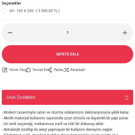
Seçenekler
Gri̇ - 160 X 230 - ( 3.300,00 TL )
SEPETE EKLE
Yorum Yaz
Tavsiye Et
Paylaş
Karşılaştır
Ürün Özellikleri
- Modern tasarımıyla salon ve oturma odalarınızın dekorasyonuna şıklık katar.
- Akrilik materyal kullanımı sayesinde uzun ömürlü ve dayanıklı bir yapı sunar.
- Gri renk seçeneği, mekanınıza zarif ve nötr bir dokunuş ekler.
- Antialerjik özelliği ile alerji yapmayan bir kullanım deneyimi sağlar.