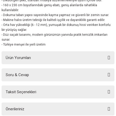
- Dikdörtgen şekli, standart mobilya düzenlemeleriyle uyum içinde olur.
- 160 x 230 cm boyutlarındaki geniş ebatı, geniş alanlarda rahatlıkla
kullanılabilir.
- Dokuma taban yapısı sayesinde kayma yapmaz ve güvenli bir zemin sunar.
- Makine halısı üretim tekniği ile kaliteli işçilik ve dayanıklılık garanti edilir.
- Orta hav yüksekliği (6 - 12 mm), yumuşak bir dokunuş hissi verirken konforlu
bir yürüyüş sağlar.
- Düz saçak tasarımı, modern görünümün yanında pratik temizlik imkanları
sunar.
- Türkiye menşei ile yerli üretim
Ürün Yorumları
Soru & Cevap
Bu ürüne ilk yorumu siz yapın!
Taksit Seçenekleri
Yorum Yaz
Ürün hakkında henüz soru sorulmamış.
Önerileriniz
Soru Sor